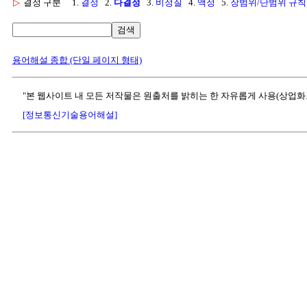
▷
결정 구분
1.
결정
2.
다결정
3.
비정질
4.
액정
5.
장범위/단범위 규칙
검색
용어해설 종합 (단일 페이지 형태)
"본 웹사이트 내 모든 저작물은 원출처를 밝히는 한 자유롭게 사용(상업화
[정보통신기술용어해설]