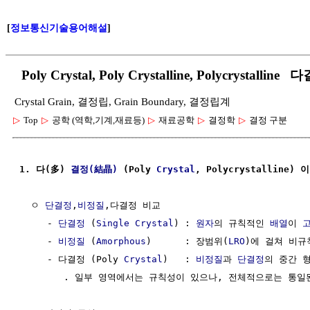
[
정보통신기술용어해설
]
Poly Crystal, Poly Crystalline, Polycrystalline
Crystal Grain, 결정립, Grain Boundary, 결정립계
▷
Top
▷
공학 (역학,기계,재료등)
▷
재료공학
▷
결정학
▷
결정 구분
1. 다(多) 
결정(結晶)
 (Poly 
Crystal
, Polycrystalline) 
  ㅇ 
단결정
,
비정질
,다결정 비교

     - 
단결정
 (
Single Crystal
) : 
원자
의 규칙적인 
배열
이 
     - 
비정질
 (
Amorphous
)      : 장범위(
LRO
)에 걸쳐 비규
     - 다결정 (Poly 
Crystal
)   : 
비정질
과 
단결정
의 중간 형
        . 일부 영역에서는 규칙성이 있으나, 전체적으로는 통일