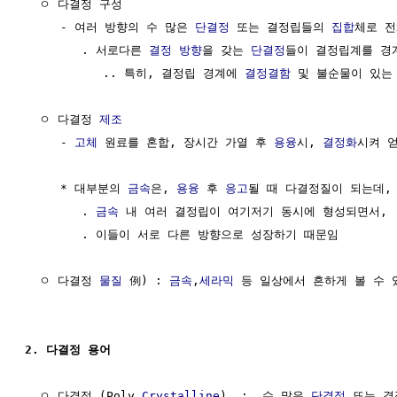
  ㅇ 다결정 구성

     - 여러 방향의 수 많은 
단결정
 또는 결정립들의 
집합
체로 전
        . 서로다른 
결정 방향
을 갖는 
단결정
들이 결정립계를 경
           .. 특히, 결정립 경계에 
결정결함
 및 불순물이 있는
  ㅇ 다결정 
제조
     - 
고체
 원료를 혼합, 장시간 가열 후 
용융
시, 
결정화
시켜 얻
     * 대부분의 
금속
은, 
용융
 후 
응고
될 때 다결정질이 되는데, 
        . 
금속
 내 여러 결정립이 여기저기 동시에 형성되면서, 

        . 이들이 서로 다른 방향으로 성장하기 때문임

  ㅇ 다결정 
물질
 例) : 
금속
,
세라믹
 등 일상에서 흔하게 볼 수 
2. 다결정 용어
  ㅇ 다결정 (Poly 
Crystalline
)  :  수 많은 
단결정
 또는 결