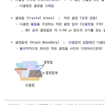
     - 다결정은 결정질 
고체
임

  ㅇ 결정립 (
Crystal
 Grain)  :  작은 결정 (
표면
 관점)

     - 다결정 
물질
을 구성하는 작은 결정 
입자
 (
단결정
질 구역)

        . 例) 
금속
 결정립은 약 1~50 ㎛ 정도의 크기를 갖는 
  ㅇ 결정립계 (Grain Boundary)  :  
단결정
의 
집합
체인 다결
     - 
불규칙
적으로 엮어진 작은 결정들 사이의 가장자리(경계)
