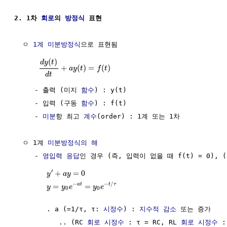
2. 1차 
회로
의 
방정식
 표현
  ㅇ 
1계 미분방정식
으로 표현됨

(
)
d
y
t
+
(
)
=
(
)
a
y
t
f
t
d
t
     - 출력 (미지 
함수
) : y(t)

     - 입력 (구동 
함수
) : f(t)

     - 
미분
항 최고 
계수
(order) : 1계 또는 1차

  ㅇ 1계 
미분방정식의 해
     - 
영입력 응답
인 경우 (즉, 입력이 없을 때 f(t) = 0), 
′
+
=
0
y
a
y
−
−
/
a
t
t
τ
=
=
y
y
e
y
e
0
0
        . a (=1/τ, τ: 
시정수
) : 
지수적 감소
 또는 증가

           .. (RC 
회로
시정수
 : τ = RC, RL 
회로
시정수
 :