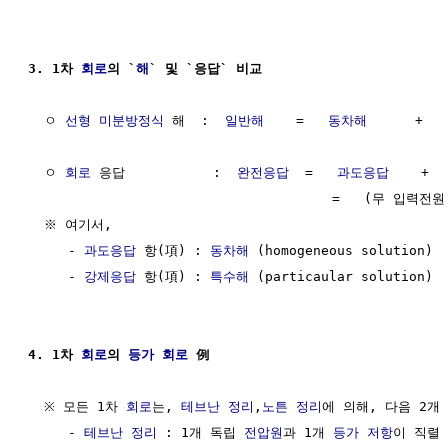
3. 1차 
회로
의 `
해
` 및 `응답` 비교
  ㅇ 
선형 미분방정식
 해  :  
일반해
    =   
동차해
      +   
  ㅇ 
회로
 응답           :  
완전응답
  =   
과도응답
    +  
                                      =   (무 입
  ※ 여기서,

     - 
과도응답
 항(項) : 
동차해
 (homogeneous solution)

     - 
강제응답
 항(項) : 
특수해
 (particaular solution)

4. 1차 
회로
의 
등가 회로
 例
  ※ 모든 1차 
회로
는, 
테브난 정리
,
노튼 정리
에 의해, 다음 2개 
     - 
테브난 정리
 : 1개 독립 
전압원
과 1개 
등가
저항
이 직렬