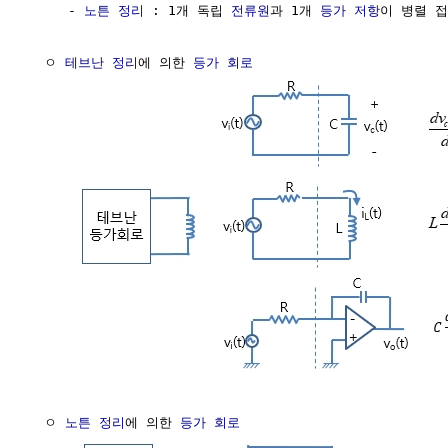
     - 
노튼 정리
 : 1개 독립 
전류원
과 1개 
등가
저항
이 병렬 접
  ㅇ 
테브난 정리
에 의한 
등가 회로
  ㅇ 
노튼 정리
에 의한 
등가 회로