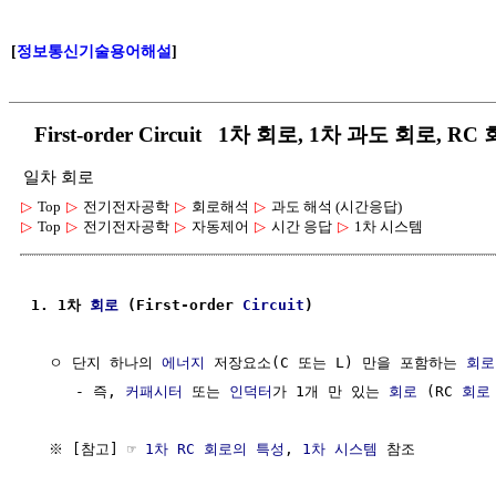
[
정보통신기술용어해설
]
First-order Circuit 1차 회로, 1차 과도 회로, RC
일차 회로
▷
Top
▷
전기전자공학
▷
회로해석
▷
과도 해석 (시간응답)
▷
Top
▷
전기전자공학
▷
자동제어
▷
시간 응답
▷
1차 시스템
1. 1차 
회로
 (First-order 
Circuit
)
  ㅇ 단지 하나의 
에너지
 저장요소(C 또는 L) 만을 포함하는 
회로
     - 즉, 
커패시터
 또는 
인덕터
가 1개 만 있는 
회로
 (RC 
회로
  ※ [참고] ☞ 
1차 RC 회로의 특성
, 
1차 시스템
 참조
