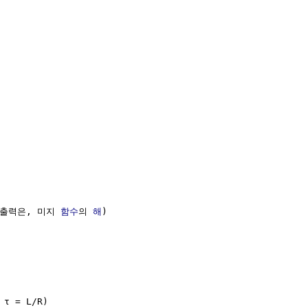
(출력은, 미지 
함수
의 
해
) 

 τ = L/R)
