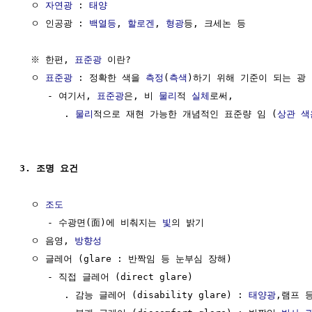
  ㅇ 
자연광
 : 
태양
  ㅇ 인공광 : 
백열등
, 
할로겐
, 
형광
등, 크세논 등

  ※ 한편, 
표준광
 이란?

  ㅇ 
표준광
 : 정확한 색을 
측정
(
측색
)하기 위해 기준이 되는 광

     - 여기서, 
표준광
은, 비 
물리
적 
실체
로써, 

        . 
물리
적으로 재현 가능한 개념적인 표준량 임 (
상관 색
3. 조명 요건
  ㅇ 
조도
     - 수광면(面)에 비춰지는 
빛
의 밝기

  ㅇ 음영, 
방향성
  ㅇ 글레어 (glare : 반짝임 등 눈부심 장해)

     - 직접 글레어 (direct glare)

        . 감능 글레어 (disability glare) : 
태양광
,램프 