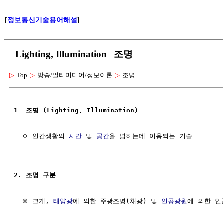
[
정보통신기술용어해설
]
Lighting, Illumination 조명
▷
Top
▷
방송/멀티미디어/정보이론
▷
조명
1. 조명 (Lighting, Illumination)
  ㅇ 인간생활의 
시간
 및 
공간
을 넓히는데 이용되는 기술

2. 조명 구분
  ※ 크게, 
태양광
에 의한 주광조명(채광) 및 
인공광원
에 의한 인