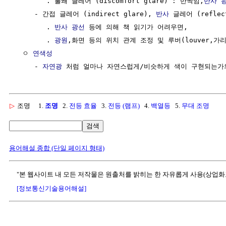
        . 불쾌 글레어 (discomfort glare) : 반짝임,
반사
     - 간접 글레어 (indirect glare), 
반사
 글레어 (reflect
        . 
반사
광선
 등에 의해 책 읽기가 어려우면, 

        . 
광원
,화면 등의 위치 관계 조정 및 루버(louver,가
  ㅇ 
연색성
     - 
자연광
▷
조명
1.
조명
2.
전등 효율
3.
전등 (램프)
4.
백열등
5.
무대 조명
검색
용어해설 종합 (단일 페이지 형태)
"본 웹사이트 내 모든 저작물은 원출처를 밝히는 한 자유롭게 사용(상업화
[정보통신기술용어해설]