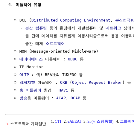
4. 미들웨어 유형
  ㅇ DCE (
Distributed Computing Environment
, 
분산컴퓨팅
     - 
분산 컴퓨팅
 등의 환경에서 개별컴퓨터 및 
네트워크
 상에
       들 간에 데이타를 자유롭게 이동시켜줌으로써 응용 어플리
       중간 매개 
소프트웨어
  ㅇ MOM (Message-oriented Middleware)

  ㅇ 
데이터베이스
 미들웨어 : 
ODBC
 등

  ㅇ TP-Monitor

  ㅇ 
OLTP
 : 例) BEA社의 TUXEDO 등

  ㅇ 
객체지향
 미들웨어 : 
ORB
 (
Object Request Broker
) 등

  ㅇ 
홈 미들웨어
 환경 : 
HAVi
 등

  ㅇ 
방송
용 미들웨어 : 
ACAP
, 
OCAP
1.
CTI
2.
eAI/EAI
3.
SI (시스템통합)
4.
그룹웨
▷
소프트웨어 기타일반