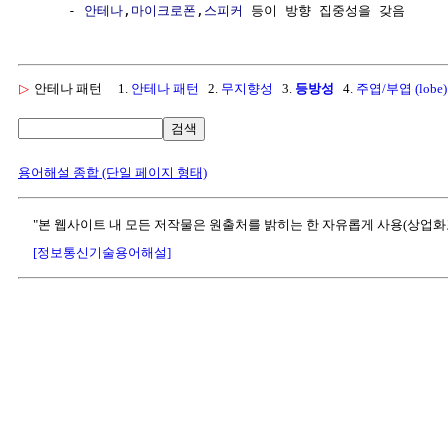
     - 
안테나
,
마이크로폰
,
스피커
▷
안테나 패턴
1.
안테나 패턴
2.
무지향성
3.
등방성
4.
주엽/부엽 (lobe)
검색
용어해설 종합 (단일 페이지 형태)
"본 웹사이트 내 모든 저작물은 원출처를 밝히는 한 자유롭게 사용(상업화
[정보통신기술용어해설]