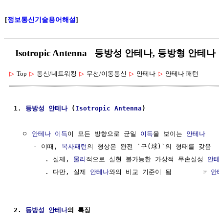
[
정보통신기술용어해설
]
Isotropic Antenna 등방성 안테나, 등방형 안테나
▷
Top
▷
통신/네트워킹
▷
무선/이동통신
▷
안테나
▷
안테나 패턴
1. 
등방성
안테나
 (
Isotropic
Antenna
)
  ㅇ 
안테나 이득
이 모든 방향으로 균일 
이득
을 보이는 
안테나
     - 이때, 
복사패턴
의 형상은 완전 `구(球)`의 형태를 갖음

        . 실제, 
물리
적으로 실현 불가능한 가상적 무손실성 
안
        . 다만, 실제 
안테나
와의 비교 기준이 됨        ☞ 
안
2. 
등방성
안테나
의 특징