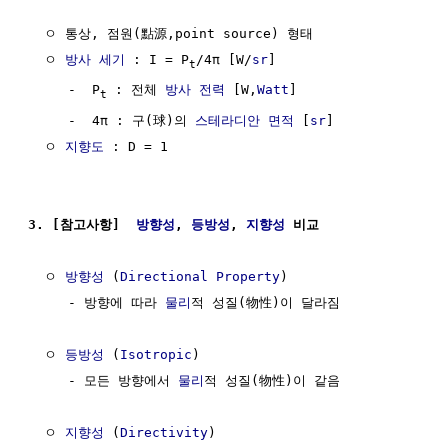
  ㅇ 통상, 점원(點源,point source) 형태

  ㅇ 
방사 세기
 : I = P
/4π [W/
sr
]

t
     -  P
 : 전체 
방사 전력
 [W,
Watt
]

t
     -  4π : 구(球)의 
스테라디안
면적
 [
sr
]

  ㅇ 
지향도
 : D = 1

3. [참고사항]  
방향성
, 
등방성
, 
지향성
 비교
  ㅇ 
방향성
 (
Directional Property
)

     - 방향에 따라 
물리
적 성질(物性)이 달라짐

  ㅇ 
등방성
 (
Isotropic
)

     - 모든 방향에서 
물리
적 성질(物性)이 같음

  ㅇ 
지향성
 (
Directivity
)
