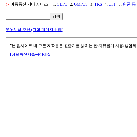
▷
이동통신 기타 서비스
1.
CDPD
2.
GMPCS
3.
TRS
4.
UPT
5.
원폰,듀(
검색
용어해설 종합 (단일 페이지 형태)
"본 웹사이트 내 모든 저작물은 원출처를 밝히는 한 자유롭게 사용(상업화
[정보통신기술용어해설]