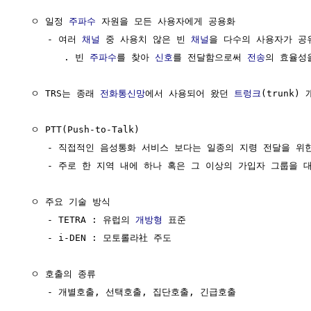
  ㅇ 일정 
주파수
 자원을 모든 사용자에게 공용화

     - 여러 
채널
 중 사용치 않은 빈 
채널
을 다수의 사용자가 공유
        . 빈 
주파수
를 찾아 
신호
를 전달함으로써 
전송
의 효율성을
  ㅇ TRS는 종래 
전화통신망
에서 사용되어 왔던 
트렁크
(trunk)
  ㅇ PTT(Push-to-Talk)

     - 직접적인 음성통화 서비스 보다는 일종의 지령 전달을 위한
     - 주로 한 지역 내에 하나 혹은 그 이상의 가입자 그룹을 대
  ㅇ 주요 기술 방식

     - TETRA : 유럽의 
개방형
 표준

     - i-DEN : 모토롤라社 주도

  ㅇ 호출의 종류

     - 개별호출, 선택호출, 집단호출, 긴급호출
