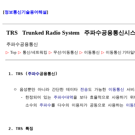
[
정보통신기술용어해설
]
TRS Trunked Radio System 주파수공용
주파수공용통신
▷
Top
▷
통신/네트워킹
▷
무선/이동통신
▷
이동통신
▷
이동통신 기타일
1. TRS (
주파수
공용통신)
  ㅇ 음성뿐만 아니라 간단한 데이타 
전송
도 가능한 
이동통신
 서비
     - 한정되어 있는 
주파수대역
을 보다 효율적으로 사용하기 위
       소수의 
주파수
를 다수의 이용자가 공동으로 사용하는 
이동
2. TRS 특징