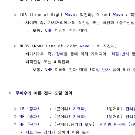
  ㅇ LOS (Line of Sight 
Wave
: 직진파, Direct 
Wave
 : 직
     - 시야內 즉, 가시거리에서의 직진성 또는 직진파 (송수신점
        . 보통, 
UHF
 이상의 전파 대역

  ㅇ NLOS (None Line of Sight 
Wave
 : 비 직진파)

     - 비가시거리 즉, 
장애
물 등에 의해 가려지어  
회절
,
반사
 
       비직진성 또는 비직진파

        . 보통, 
VHF
 이하의 전파 대역 (
회절
,
반사
 등에 의해 
4. 
주파수
에 따른 전파 도달 영역
  ㅇ 
LF
 (
장파
)    : (근거리) 
지표파
,        (원거리) 
전리
  ㅇ 
MF
 (
중파
)    : (근거리) 
지표파
,        (원거리) 
전리
  ㅇ 
HF
 (
단파
)    : (근거리,원거리 모두)  
전리층
반사파
 (
F
     - 
지표파
는 
감쇠
가 심하여 이용 불가
