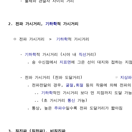
     - 물체와 관찰자 사이의 거리

2. 전파 가시거리, 
기하학
적 가시거리
  ㅇ 전파 가시거리  >  
기하학
적 가시거리

     - 
기하학
적 가시거리 (시야 내 
직선
거리)

        . 송 수신점에서 
지표면
에 그은 선이 대지와 접하는 지점
     - 전파 가시거리 (전파 도달거리)              ☞ 
지상파
        . 전파전달의 경우, 
굴절
,
회절
 등의 작용에 의해 전파의 
           .. 
기하학
적인 가시거리 보다 먼 지점까지 도달 가능
           .. (초 가시거리 
통신
 가능)

        . 통상, 높은 
주파수
일수록 전파 도달거리가 짧아짐

3. 직진파 (직접파), 비직진파     