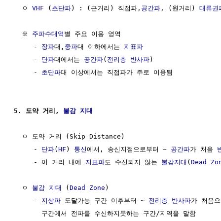
  ㅇ 
VHF
 (
초단파
) : (근거리) 직접파,
공간파
, (원거리) 
대류권
  ※ 
주파수대역
별 주요 이용 영역

     - 
장파
대,
중파
대 이하에서는 
지표파
     - 
단파
대에서는 
공간파
(
전리층
반사파
)

     - 
초단파
대 이상에서는 직접파가 주로 이용됨

5. 도약 거리, 
불감 지대
  ㅇ 도약 거리 (Skip Distance)

     - 
단파
(
HF
) 
통신
에서, 송신지점으로부터 ~ 
공간파
가 처음 
     - 이 거리 내에 
지표파
도 수신되지 않는 
불감지대
(
Dead Zo
  ㅇ 
불감 지대
 (
Dead Zone
)

     - 
지상파
 도달가능 구간 이후부터 ~ 
전리층
반사파
가 처음으