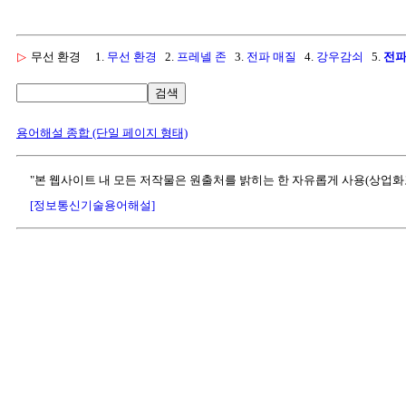
▷
무선 환경
1.
무선 환경
2.
프레넬 존
3.
전파 매질
4.
강우감쇠
5.
전파
검색
용어해설 종합 (단일 페이지 형태)
"본 웹사이트 내 모든 저작물은 원출처를 밝히는 한 자유롭게 사용(상업화
[정보통신기술용어해설]