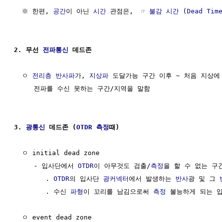
  ※ 한편, 
공간
이 아닌 
시간
 관점은,  ☞ 
불감 시간
 (
Dead Tim
2. 무선 
전파통신
 데드존 
  ㅇ 
전리층
반사파
가, 
지상파
 도달가능 구간 이후 ~ 처음 지상에
     전파를 수신 못하는 구간/지역을 말함

3. 
광통신
 데드존 (
OTDR
측정
때)
  ㅇ initial dead zone

     - 입사단에서 
OTDR
이 아무것도 검출/
측정
을 할 수 없는 구간
        . 
OTDR
의 입사단 
광커넥터
에서 발생하는 
반사
광 및 그 
        . 수신 
파형
이 꼬리를 남김으로써 
측정
 불능하게 되는 입
  ㅇ event dead zone
