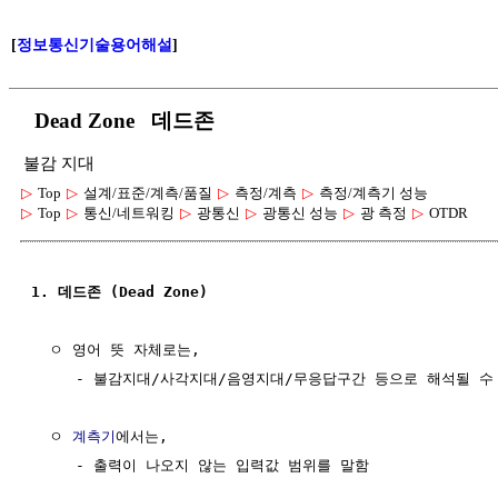
[
정보통신기술용어해설
]
Dead Zone 데드존
불감 지대
▷
Top
▷
설계/표준/계측/품질
▷
측정/계측
▷
측정/계측기 성능
▷
Top
▷
통신/네트워킹
▷
광통신
▷
광통신 성능
▷
광 측정
▷
OTDR
1. 데드존 (Dead Zone)
  ㅇ 영어 뜻 자체로는, 

     - 불감지대/사각지대/음영지대/무응답구간 등으로 해석될 수 
  ㅇ 
계측기
에서는, 

     - 출력이 나오지 않는 입력값 범위를 말함
