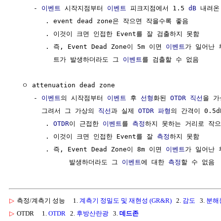
     - 
이벤트
 시작지점부터 
이벤트
 피크지점에서 1.5 
dB
 내려온
        . event dead zone은 작으면 작을수록 좋음

        . 이것이 크면 인접한 Event를 잘 검출하지 못함

        . 즉, Event Dead Zone이 5m 이면 
이벤트
가 일어난 
          트가 발생하더라도 그 
이벤트
를 검출할 수 없음

  ㅇ attenuation dead zone

     - 
이벤트
의 시작점부터 
이벤트
 후 
선형
화된 
OTDR
직선
을 가
       그려서 그 가상의 
직선
과 실제 
OTDR
파형
의 간격이 0.5
        . 
OTDR
이 근접한 
이벤트
를 
측정
하지 못하는 거리로 작으
        . 이것이 크면 인접한 Event를 잘 
측정
하지 못함

        . 즉, Event Dead Zone이 8m 이면 
이벤트
가 일어난 
              발생하더라도 그 
이벤트
에 대한 
측정
▷
측정/계측기 성능
1.
계측기 정밀도 및 재현성 (GR&R)
2.
감도
3.
분해
▷
OTDR
1.
OTDR
2.
후방산란광
3.
데드존