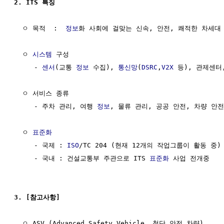
2. ITS 특징
  ㅇ 목적  :  
정보
화 사회에 걸맞는 신속, 안전, 쾌적한 차세대
  ㅇ 
시스템
 구성 

     - 
센서
(교통 
정보
 수집), 
통신망
(
DSRC
,
V2X
 등), 관제센터
  ㅇ 서비스 종류

     - 주차 관리, 여행 
정보
, 물류 관리, 공공 안전, 차량 안전
  ㅇ 
표준화
     - 국제 : 
ISO
/TC 204 (현재 12개의 작업그룹이 활동 중)

     - 국내 : 건설교통부 주관으로 ITS 
표준화
 사업 전개중

3. [참고사항]
  ㅇ ASV (Advanced Safety Vehicle, 첨단 안전 차량)
