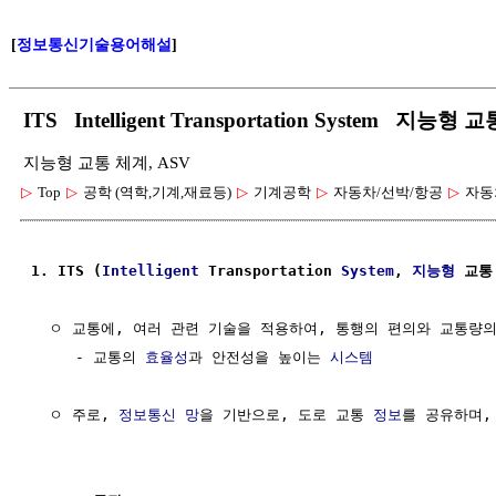
[
정보통신기술용어해설
]
ITS Intelligent Transportation System 지능형
지능형 교통 체계, ASV
▷
Top
▷
공학 (역학,기계,재료등)
▷
기계공학
▷
자동차/선박/항공
▷
자동
1. ITS (
Intelligent
 Transportation 
System
, 
지능형
 교통
  ㅇ 교통에, 여러 관련 기술을 적용하여, 통행의 편의와 교통량
     - 교통의 
효율성
과 안전성을 높이는 
시스템
  ㅇ 주로, 
정보통신
망
을 기반으로, 도로 교통 
정보
를 공유하며,