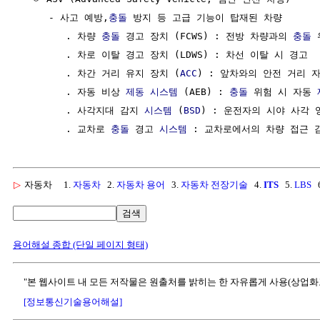
     - 사고 예방,
충돌
 방지 등 고급 기능이 탑재된 차량

        . 차량 
충돌
 경고 장치 (FCWS) : 전방 차량과의 
충돌
 
        . 차로 이탈 경고 장치 (LDWS) : 차선 이탈 시 경고

        . 차간 거리 유지 장치 (
ACC
) : 앞차와의 안전 거리 자
        . 자동 비상 
제동
시스템
 (AEB) : 
충돌
 위험 시 자동 
        . 사각지대 감지 
시스템
 (
BSD
) : 운전자의 시야 사각 
        . 교차로 
충돌
 경고 
시스템
▷
자동차
1.
자동차
2.
자동차 용어
3.
자동차 전장기술
4.
ITS
5.
LBS
6
검색
용어해설 종합 (단일 페이지 형태)
"본 웹사이트 내 모든 저작물은 원출처를 밝히는 한 자유롭게 사용(상업화
[정보통신기술용어해설]