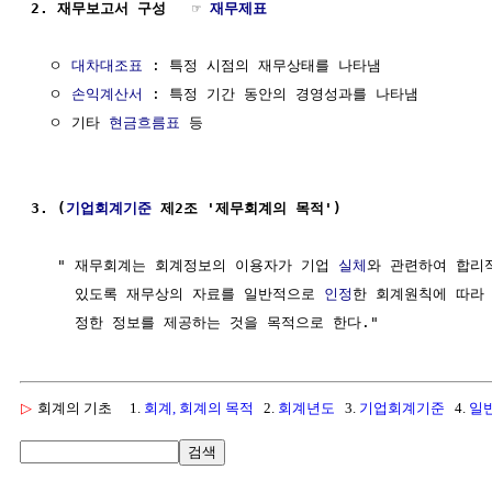
2. 재무보고서 구성   ☞ 
재무제표
  ㅇ 
대차대조표
 : 특정 시점의 재무상태를 나타냄

  ㅇ 
손익계산서
 : 특정 기간 동안의 경영성과를 나타냄

  ㅇ 기타 
현금흐름표
 등

3. (
기업회계기준
 제2조 '제무회계의 목적')
   " 재무회계는 회계정보의 이용자가 기업 
실체
와 관련하여 합리
     있도록 재무상의 자료를 일반적으로 
인정
한 회계원칙에 따라 
▷
회계의 기초
1.
회계, 회계의 목적
2.
회계년도
3.
기업회계기준
4.
일
검색