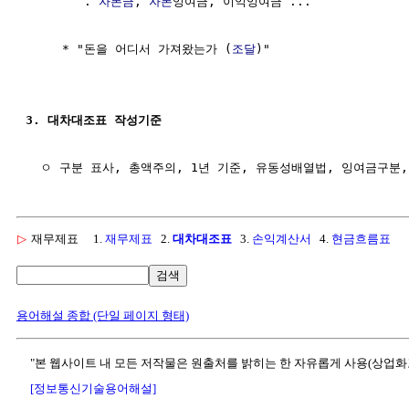
        . 
자본금
, 
자본
잉여금, 이익잉여금 ...

     * "돈을 어디서 가져왔는가 (
조달
)"

3. 대차대조표 작성기준
▷
재무제표
1.
재무제표
2.
대차대조표
3.
손익계산서
4.
현금흐름표
검색
용어해설 종합 (단일 페이지 형태)
"본 웹사이트 내 모든 저작물은 원출처를 밝히는 한 자유롭게 사용(상업화
[정보통신기술용어해설]