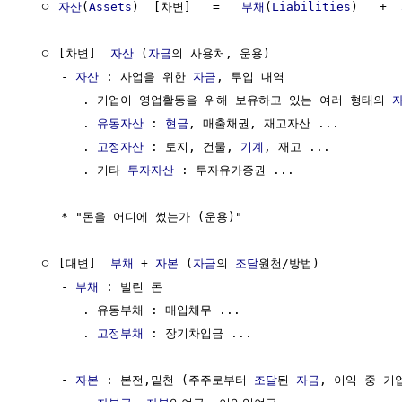
  ㅇ 
자산
(
Assets
)  [차변]   =   
부채
(
Liabilities
)   +  
  ㅇ [차변]  
자산
 (
자금
의 사용처, 운용)

     - 
자산
 : 사업을 위한 
자금
, 투입 내역

        . 기업이 영업활동을 위해 보유하고 있는 여러 형태의 
        . 
유동자산
 : 
현금
, 매출채권, 재고자산 ...

        . 
고정자산
 : 토지, 건물, 
기계
, 재고 ...

        . 기타 
투자자산
 : 투자유가증권 ...

     * "돈을 어디에 썼는가 (운용)"

  ㅇ [대변]  
부채
 + 
자본
 (
자금
의 
조달
원천/방법)

     - 
부채
 : 빌린 돈

        . 유동부채 : 매입채무 ...

        . 
고정부채
 : 장기차입금 ...

     - 
자본
 : 본전,밑천 (주주로부터 
조달
된 
자금
, 이익 중 기