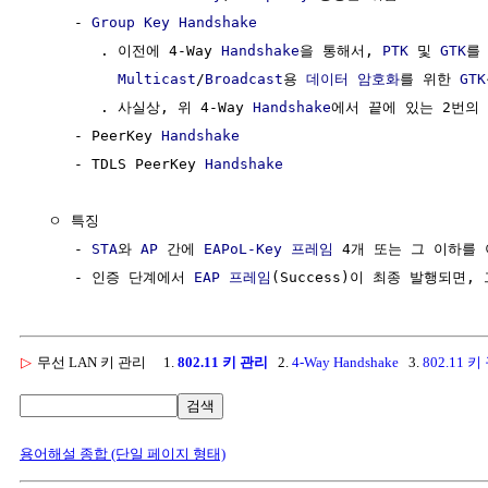
     - 
Group Key
Handshake
        . 이전에 4-Way 
Handshake
을 통해서, 
PTK
 및 
GTK
를
Multicast
/
Broadcast
용 
데이터
암호화
를 위한 
GTK
        . 사실상, 위 4-Way 
Handshake
에서 끝에 있는 2번의 
     - PeerKey 
Handshake
     - TDLS PeerKey 
Handshake
  ㅇ 특징

     - 
STA
와 
AP
 간에 
EAPoL-Key
프레임
 4개 또는 그 이하를
     - 인증 단계에서 
EAP 프레임
(Success)이 최종 발행되면,
▷
무선 LAN 키 관리
1.
802.11 키 관리
2.
4-Way Handshake
3.
802.11 
검색
용어해설 종합 (단일 페이지 형태)