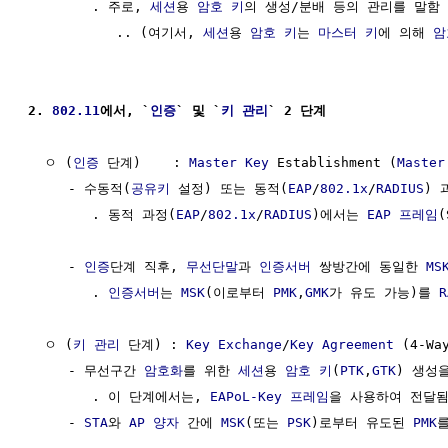
        . 주로, 
세션
용 
암호 키
의 생성/분배 등의 관리를 말함

           .. (여기서, 
세션
용 
암호 키
는 
마스터 키
에 의해 
암
2. 
802.11
에서, `
인증
` 및 `
키 관리
` 2 단계
  ㅇ (
인증
 단계)    : 
Master Key
 Establishment (
Master
     - 수동적(
공유키
 설정) 또는 동적(
EAP
/
802.1x
/
RADIUS
) 
        . 동적 과정(
EAP
/
802.1x
/
RADIUS
)에서는 
EAP 프레임
(
     - 
인증
단계 직후, 
무선단말
과 
인증서버
 쌍방간에 동일한 
MS
        . 
인증서버
는 
MSK
(이로부터 
PMK
,
GMK
가 유도 가능)를 
  ㅇ (
키 관리
 단계) : 
Key Exchange
/
Key Agreement
 (4-Wa
     - 무선구간 
암호화
를 위한 
세션
용 
암호 키
(
PTK
,
GTK
) 생성
        . 이 단계에서는, 
EAPoL-Key
프레임
을 사용하여 전달됨
     - 
STA
와 
AP
양자
 간에 
MSK
(또는 
PSK
)로부터 유도된 
PMK