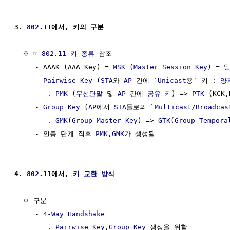
3. 
802.11
에서, 키의 구분
  ※ ☞ 
802.11 키 종류
 참조

     - AAAK (AAA Key) = 
MSK
 (
Master Session Key
) = 
     - 
Pairwise Key
 (
STA
와 
AP
 간에 `
Unicast
용` 키 : 
양
        . 
PMK
 (
무선단말
 및 
AP
 간에 
공유 키
) => 
PTK
 (KCK
     - 
Group Key
 (
AP
에서 
STA
들로의 `
Multicast
/
Broadcas
        . 
GMK
(
Group Master Key
) => 
GTK
(
Group Tempora
     - 인증 단계 직후 
PMK
,
GMK
가 생성됨

4. 
802.11
에서, 
키 교환 방식
  ㅇ 구분 

     - 
4-Way Handshake
        . 
Pairwise Key
,
Group Key
 생성을 위함
