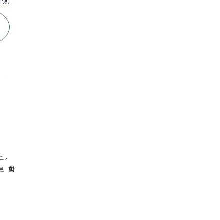
,

 함
