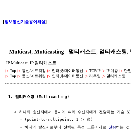
[
정보통신기술용어해설
]
Multicast, Multicasting 멀티캐스트, 멀티캐
IP Multicast, IP 멀티캐스트
▷
Top
▷
통신/네트워킹
▷
인터넷/데이터통신
▷
TCP/IP
▷
IP 계층
▷
단일
▷
Top
▷
통신/네트워킹
▷
인터넷/데이터통신
▷
라우팅
▷
멀티캐스팅
1. 멀티캐스팅 (Multicasting)
  ㅇ 하나의 송신지에서 동시에 여러 수신자에게 전달하는 기술 또
     - (point-to-multipoint, 1 대 多)

     - 하나의 발신지로부터 선택된 특정 그룹에게로 
전송
하는 것
