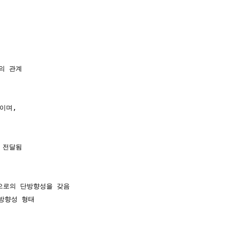
의 관계

이며, 

 전달됨

으로의 단방향성을 갖음

방향성 형태
