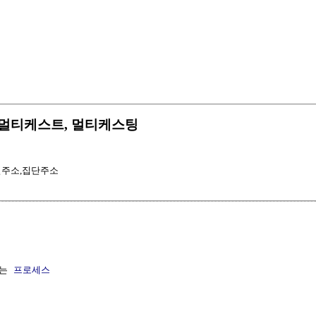
스팅, 멀티케스트, 멀티케스팅
주소,집단주소
는 
프로세스