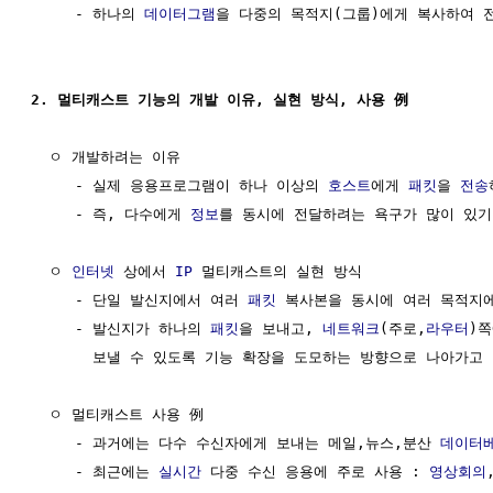
     - 하나의 
데이터그램
을 다중의 목적지(그룹)에게 복사하여 전
2. 멀티캐스트 기능의 개발 이유, 실현 방식, 사용 例
  ㅇ 개발하려는 이유

     - 실제 응용프로그램이 하나 이상의 
호스트
에게 
패킷
을 
전송
     - 즉, 다수에게 
정보
를 동시에 전달하려는 욕구가 많이 있기 
  ㅇ 
인터넷
 상에서 
IP
 멀티캐스트의 실현 방식

     - 단일 발신지에서 여러 
패킷
 복사본을 동시에 여러 목적지에
     - 발신지가 하나의 
패킷
을 보내고, 
네트워크
(주로,
라우터
)쪽
       보낼 수 있도록 기능 확장을 도모하는 방향으로 나아가고 
  ㅇ 멀티캐스트 사용 例 

     - 과거에는 다수 수신자에게 보내는 메일,뉴스,분산 
데이터
     - 최근에는 
실시간
 다중 수신 응용에 주로 사용 : 
영상회의