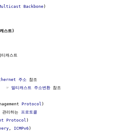
Multicast Backbone
)

티캐스트)
티캐스트

hernet 주소
 참조

   ☞ 
멀티캐스트 주소변환
 참조

nagement 
Protocol
)

 관리하는 
프로토콜
nt Protocol
)

very
, 
ICMPv6
)
