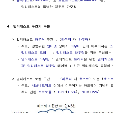
  ㅇ 
유니캐스트
(
Unicast
) 및 
브로드캐스트
(
Broadcast
)는,

     - 멀티캐스트의 특별한 경우로 간주됨

4. 멀티캐스트 구간의 구분
  ㅇ 멀티캐스트 
라우터
 구간 : (
라우터
 대 
라우터
)

     - 주로, 광범위한 
인터넷
 상에서 
라우터
 간에 이루어지는 
소
     - 
멀티캐스트 트리
   : 
멀티캐스트 라우팅
을 위해 구성되는
     - 
멀티캐스트 라우팅
 : 멀티캐스트 
트래픽
을 위한 
멀티캐스
     - 
IP
멀티캐스트 라우팅
 테이블 : 신규 멀티캐스팅 요청이 
  ㅇ 멀티캐스트 로컬 구간   : (
라우터
 대 
호스트
) 또는 (
호스
     - 주로, 
서브네트워크
 상에서 이루어지는 하드웨어 기반의 멀
     - 주요 관련 
프로토콜
 : 
IGMP
(
IPv4
), 
MLD
(
IPv6
)
