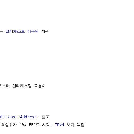
는 
멀티캐스트 라우팅
 지원

로부터 멀티캐스팅 요청이

ulticast Address
) 참조

 최상위가 `0x FF`로 시작, 
IPv4
 보다 복잡
