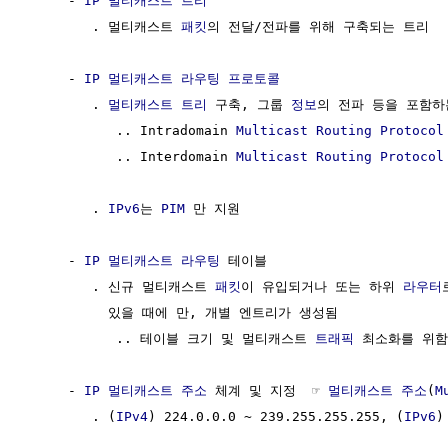
     - 
IP
멀티캐스트 트리
        . 멀티캐스트 
패킷
의 전달/전파를 위해 구축되는 트리

     - 
IP
멀티캐스트 라우팅 프로토콜
        . 
멀티캐스트 트리
 구축, 그룹 
정보
의 전파 등을 포함하
           .. Intradomain 
Multicast Routing Protocol
           .. Interdomain 
Multicast Routing Protocol
        . 
IPv6
는 
PIM
 만 지원

     - 
IP
멀티캐스트 라우팅
 테이블

        . 신규 멀티캐스트 
패킷
이 유입되거나 또는 하위 
라우터
          있을 때에 만, 개별 엔트리가 생성됨

           .. 테이블 크기 및 멀티캐스트 
트래픽
 최소화를 위함

     - 
IP
멀티캐스트 주소
 체계 및 지정  ☞ 
멀티캐스트 주소
(
M
        . (
IPv4
) 224.0.0.0 ~ 239.255.255.255, (
IPv6
)