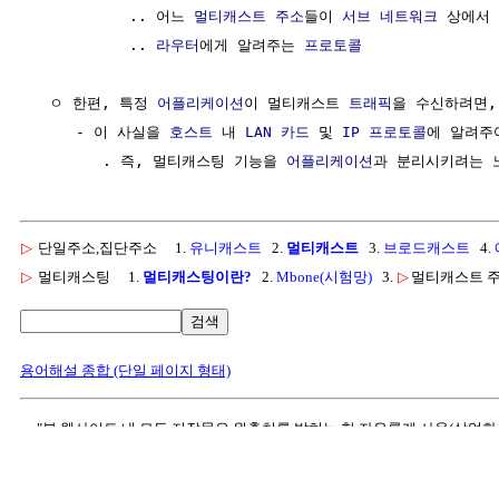
           .. 어느 
멀티캐스트 주소
들이 
서브 네트워크
 상에서 
           .. 
라우터
에게 알려주는 
프로토콜
  ㅇ 한편, 특정 
어플리케이션
이 멀티캐스트 
트래픽
을 수신하려면,

     - 이 사실을 
호스트
 내 
LAN 카드
 및 
IP
프로토콜
에 알려주어
        . 즉, 멀티캐스팅 기능을 
어플리케이션
▷
단일주소,집단주소
1.
유니캐스트
2.
멀티캐스트
3.
브로드캐스트
4.
▷
멀티캐스팅
1.
멀티캐스팅이란?
2.
Mbone(시험망)
3.
▷
멀티캐스트 
검색
용어해설 종합 (단일 페이지 형태)
"본 웹사이트 내 모든 저작물은 원출처를 밝히는 한 자유롭게 사용(상업화
[정보통신기술용어해설]