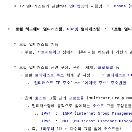
  ㅇ 
IP
 멀티캐스트와 관련하여 
인터넷
상의 시험망  ☞  
Mbone
 (
6. 로컬 하드웨어 멀티캐스팅, 
이더넷
 멀티캐스팅  :  (로컬 멀
  ㅇ 로컬 멀티캐스트 기능

     - 주로, 
서브네트워크
 상에서 이루어지는 하드웨어 기반의 멀
  ㅇ 로컬 멀티캐스트 관련 구성, 관리, 체계, 
프로토콜
 등

     - 로컬 
멀티캐스트 주소
 체계 및 지정     ☞ 
멀티캐스트 Et
        . `
멀티캐스트 IP 주소
` => `
이더넷 주소
` 
주소변환
  
     - 참여 
호스트
 그룹 관리 
프로토콜
 (Multicast Group Ma
        . 멀티캐스팅에 동적으로 참여하는 
호스트
 그룹 구성원을
           .. 
IPv4
  :  
IGMP
 (
Internet Group Manageme
           .. 
IPv6
  :  
MLD
 (
Multicast Listener Disco
        . 즉, (
라우터
 1대 ↔ 다수의 그룹 참여 
호스트
들)
