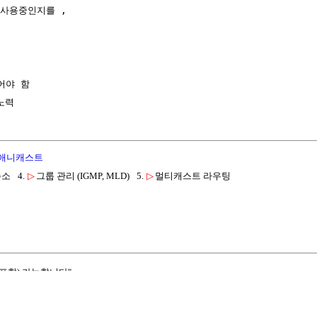
사용중인지를 ,

야 함

애니캐스트
주소
4.
▷
그룹 관리 (IGMP, MLD)
5.
▷
멀티캐스트 라우팅
포함) 가능합니다"