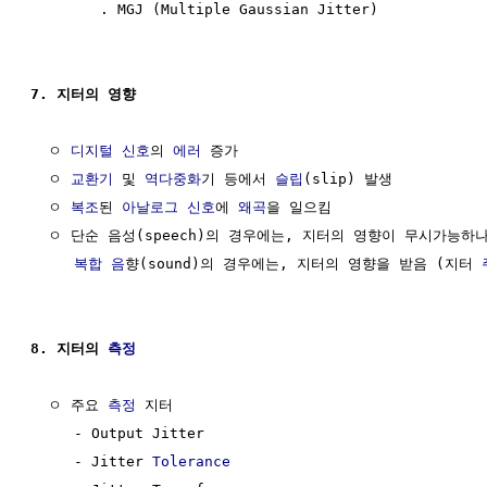
        . MGJ (Multiple Gaussian Jitter)

7. 지터의 영향
  ㅇ 
디지털 신호
의 
에러
 증가

  ㅇ 
교환기
 및 
역다중화
기 등에서 
슬립
(slip) 발생

  ㅇ 
복조
된 
아날로그 신호
에 
왜곡
을 일으킴

  ㅇ 단순 음성(speech)의 경우에는, 지터의 영향이 무시가능하나,
복합 음
향(sound)의 경우에는, 지터의 영향을 받음 (지터 
8. 지터의 
측정
  ㅇ 주요 
측정
 지터

     - Output Jitter

     - Jitter 
Tolerance