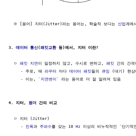
  ※ [용어] 지터(Jitter)라는 용어는, 학술적 보다는 
산업
계에서
3. 
데이터 통신
(
패킷교환
 등)에서, 지터 이란?
  ㅇ 
패킷
지연
이 일정하지 않고, 수시로 변하고, 
패킷
 간의 간격
     - 주로, 매 
라우터
 마다 
데이터
패킷
들의 
큐잉
 (대기) 현상
     - 이는, `
지연변이
` 라는 용어로 더 잘 알려져 있음

4. 지터, 
원더
 간의 비교                                 
  ㅇ 지터 (Jitter) 

     - 
진폭
과 
주파수
를 갖는 10 
Hz
 이상의 비누적적인 `단기적