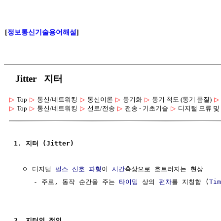
[
정보통신기술용어해설
]
Jitter 지터
▷
Top
▷
통신/네트워킹
▷
통신이론
▷
동기화
▷
동기 척도 (동기 품질)
▷
▷
Top
▷
통신/네트워킹
▷
선로/전송
▷
전송 - 기초기술
▷
디지털 오류 및
1. 지터 (Jitter)
  ㅇ 디지털 
펄스
신호 파형
이 
시간
축상으로 흐트러지는 현상

     - 주로, 동작 순간을 주는 
타이밍
 상의 
편차
를 지칭함 (
Tim
2. 지터의 정의