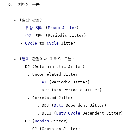
6.  지터의 구분
  ㅇ (일반 관점)

     - 
위상 지터
 (
Phase Jitter
)

     - 
주기
 지터 (Periodic Jitter)

     - 
Cycle
 to 
Cycle
 Jitter 

  ㅇ (
통계
 관점에서 지터의 구분)

     - DJ (Deterministic Jitter)

        . Uncorrelated Jitter

           .. 
PJ
 (Periodic Jitter)

           .. NPJ (Non Periodic Jitter)

        . Correlated Jitter

           .. DDJ (
Data
 Dependent Jitter)

           .. DCIJ (
Duty Cycle
 Dependent Jitter)

     - RJ (
Random
 Jitter)

        . GJ (Gaussian Jitter)
