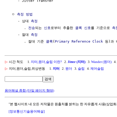
     - Jitter Transfer

  ㅇ 
측정 방법
     - 상대 
측정
        . 
전송
되는 
신호
로부터 추출한 
클록
신호
를 기준으로 
측
     - 절대 
측정
        . 절대 기준 
클록
(
Primary Reference Clock
 등)과
▷
시간 척도
1.
지터,원더,슬립 이란?
2.
Jitter (지터)
3.
Wander (원더)
4
▷
지터,원더,슬립,위상변동
1.
지터
2.
원더
3.
슬립
4.
제어슬립
검색
용어해설 종합 (단일 페이지 형태)
"본 웹사이트 내 모든 저작물은 원출처를 밝히는 한 자유롭게 사용(상업화
[정보통신기술용어해설]