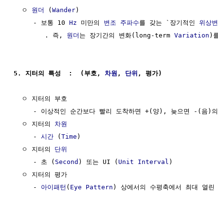
  ㅇ 
원더
 (
Wander
)

     - 보통 10 
Hz
 미만의 
변조
주파수
를 갖는 `장기적인 
위상변
        . 즉, 
원더
는 장기간의 변화(long-term 
Variation
)
5. 지터의 특성  :  (부호, 
차원
, 
단위
, 평가)
  ㅇ 지터의 부호

     - 이상적인 순간보다 빨리 도착하면 +(양), 늦으면 -(음)의
  ㅇ 지터의 
차원
     - 
시간
 (
Time
)

  ㅇ 지터의 
단위
     - 초 (
Second
) 또는 UI (
Unit Interval
)

  ㅇ 지터의 평가

     - 
아이패턴
(
Eye Pattern
) 상에서의 수평축에서 최대 열린 