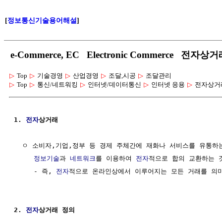
[
정보통신기술용어해설
]
e-Commerce, EC Electronic Commerce 전자상
▷
Top
▷
기술경영
▷
산업경영
▷
조달,시공
▷
조달관리
▷
Top
▷
통신/네트워킹
▷
인터넷/데이터통신
▷
인터넷 응용
▷
전자상거
1. 
전자
상거래
  ㅇ 소비자,기업,정부 등 경제 주체간에 재화나 서비스를 유통하는
정보기술
과 
네트워크
를 이용하여 
전자
적으로 합의 교환하는 것
     - 즉, 
전자
적으로 온라인상에서 이루어지는 모든 거래를 의미
2. 
전자
상거래 정의