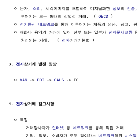
  ㅇ 문자, 
소리
, 시각이미지를 포함하여 디지털화한 
정보
의 
전송
     루어지는 모든 형태의 상업적 거래.  ( 
OECD
 )

  ㅇ 
전기통신
네트워크
를 통해 이루어지는 제품의 생산, 광고, 판
  ㅇ 재화나 용역의 거래에 있어 전부 또는 일부가 
전자문서교환
 
     처리되는 거래.   ( 
전자
거래기본법 )

3. 
전자
상거래 발전 양상
  ㅇ 
VAN
 -> 
EDI
 -> 
CALS
 -> EC 

4. 
전자
상거래 참고사항
  ㅇ 특징

     - 거래당사자가 
인터넷
 등 
네트워크
를 통해 직접 거래

     - 기업, 정부, 소비자가 모두 참여하는 
네트워크
화된 
시스템