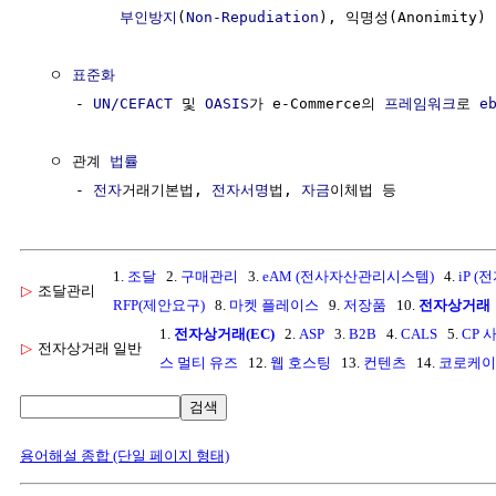
부인방지
(
Non-Repudiation
), 익명성(Anonimity) 
  ㅇ 
표준화
     - 
UN/CEFACT
 및 
OASIS
가 e-Commerce의 
프레임워크
로 
e
  ㅇ 관계 
법률
     - 
전자
거래기본법, 
전자서명
법, 
자금
1.
조달
2.
구매관리
3.
eAM (전사자산관리시스템)
4.
iP (
▷
조달관리
RFP(제안요구)
8.
마켓 플레이스
9.
저장품
10.
전자상거래
1.
전자상거래(EC)
2.
ASP
3.
B2B
4.
CALS
5.
CP 
▷
전자상거래 일반
스 멀티 유즈
12.
웹 호스팅
13.
컨텐츠
14.
코로케이
검색
용어해설 종합 (단일 페이지 형태)