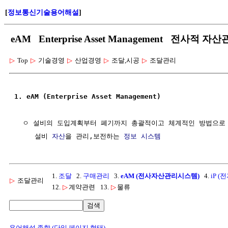
[
정보통신기술용어해설
]
eAM Enterprise Asset Management 전사적 
▷
Top
▷
기술경영
▷
산업경영
▷
조달,시공
▷
조달관리
1. eAM (Enterprise Asset Management)
  ㅇ 설비의 도입계획부터 폐기까지 총괄적이고 체계적인 방법으로

     설비 
자산
을 관리,보전하는 
정보
시스템
1.
조달
2.
구매관리
3.
eAM (전사자산관리시스템)
4.
iP (
▷
조달관리
12.
▷
계약관련
13.
▷
물류
검색
용어해설 종합 (단일 페이지 형태)