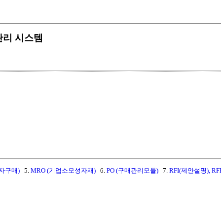
자산관리 시스템
전자구매)
5.
MRO (기업소모성자재)
6.
PO (구매관리모듈)
7.
RFI(제안설명), R