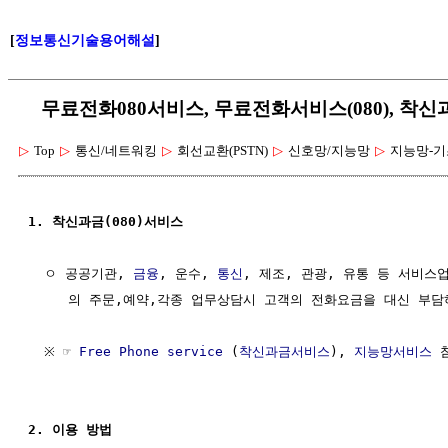
[
정보통신기술용어해설
]
무료전화080서비스, 무료전화서비스(080), 착신과
▷
Top
▷
통신/네트워킹
▷
회선교환(PSTN)
▷
신호망/지능망
▷
지능망-기
1. 착신과금(080)서비스
  ㅇ 공공기관, 
금융
, 운수, 
통신
, 제조, 관광, 유통 등 서비스
     의 주문,예약,각종 업무상담시 고객의 전화요금을 대신 부담
  ※ ☞ 
Free Phone service
 (
착신과금서비스
), 
지능망서비스
 
2. 이용 방법