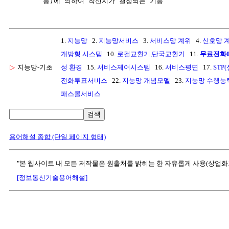
1.
지능망
2.
지능망서비스
3.
서비스망 계위
4.
신호망 
개방형 시스템
10.
로컬교환기,단국교환기
11.
무료전화0
▷
지능망-기초
성 환경
15.
서비스제어시스템
16.
서비스평면
17.
STP
전화투표서비스
22.
지능망 개념모델
23.
지능망 수행능
패스콜서비스
검색
용어해설 종합 (단일 페이지 형태)
"본 웹사이트 내 모든 저작물은 원출처를 밝히는 한 자유롭게 사용(상업화
[정보통신기술용어해설]