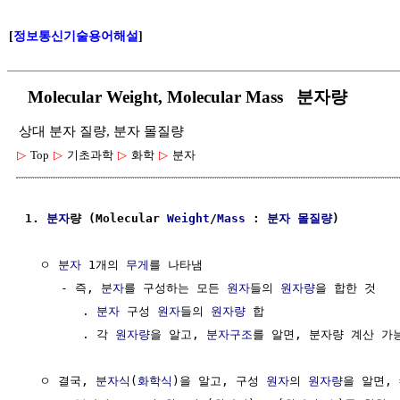
[
정보통신기술용어해설
]
Molecular Weight, Molecular Mass 분자량
상대 분자 질량, 분자 몰질량
▷
Top
▷
기초과학
▷
화학
▷
분자
1. 
분자
량 (Molecular 
Weight
/
Mass
 : 
분자
몰질량
) 
  ㅇ 
분자
 1개의 
무게
를 나타냄

     - 즉, 
분자
를 구성하는 모든 
원자
들의 
원자량
을 합한 것

        . 
분자
 구성 
원자
들의 
원자량
 합

        . 각 
원자량
을 알고, 
분자구조
를 알면, 분자량 계산 가능
  ㅇ 결국, 
분자식
(
화학식
)을 알고, 구성 
원자
의 
원자량
을 알면, 