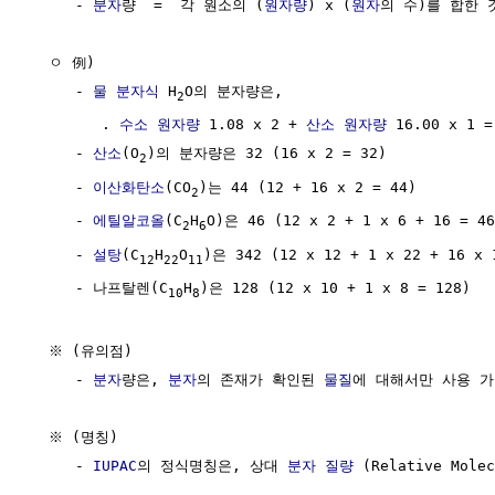
     - 
분자
량  =  각 원소의 (
원자량
) x (
원자
의 수)를 합한 것
  ㅇ 例)

     - 
물
분자식
 H
O의 분자량은,

2
        . 
수소
원자량
 1.08 x 2 + 
산소
원자량
 16.00 x 1 =
     - 
산소
(O
)의 분자량은 32 (16 x 2 = 32)

2
     - 
이산화탄소
(CO
)는 44 (12 + 16 x 2 = 44)

2
     - 
에틸알코올
(C
H
O)은 46 (12 x 2 + 1 x 6 + 16 = 46
2
6
     - 
설탕
(C
H
O
)은 342 (12 x 12 + 1 x 22 + 16 x 1
12
22
11
     - 나프탈렌(C
H
)은 128 (12 x 10 + 1 x 8 = 128)

10
8
  ※ (유의점)  

     - 
분자
량은, 
분자
의 존재가 확인된 
물질
에 대해서만 사용 가
  ※ (명칭)  

     - 
IUPAC
의 정식명칭은, 상대 
분자
질량
 (Relative Molec