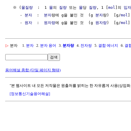
  ※ (
몰질량
  :  1 
몰
의 
질량
 또는 
몰
당 
질량
, 1 [
mol
]의 
입
     - 
분자
  :  
분자
량에 g을 붙인 것  (g 
분자
량)  [g/
mol
]

     - 
원자
  :  
원자량
에 g을 붙인 것  (g 
원자량
)  [g/
mol
▷
분자
1.
분자
2.
분자 용어
3.
분자량
4.
전자쌍
5.
결합 에너지
6.
결합
검색
용어해설 종합 (단일 페이지 형태)
"본 웹사이트 내 모든 저작물은 원출처를 밝히는 한 자유롭게 사용(상업화
[정보통신기술용어해설]