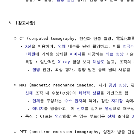
3. [참고사항]
  ㅇ CT (computed tomography, 전산화 단층 촬영, 電算化斷
     - 
X선
을 이용하여, 
인체
 내부를 단면 촬영하고, 이를 
컴퓨
3차원
에 가까운 상세한 
이미지
를 제공하는 
의료
영상
 기술

     - 특징 : 일반적인 
X-ray
 촬영 보다 
해상도
 높고, 조직의 
        . 
질병
 진단, 외상 평가, 종양 발견 등에 널리 사용됨

  ㅇ MRI (magnetic resonance imaging, 자기 
공명
영상
, 
     - 
신체
 조직 내 수분(水分)의 
화학적 성질
을 기반으로 함

        . 
인체
를 구성하는 
수소
원자
의 핵이, 강한 
자기장
 속에
        . 
에너지
를 방출하고, 이 
신호
를 감지해 
영상
으로 재구성
     - 특징 : CT로는 
영상
화할 수 없는 부드러운 
신체
 조직을 
  ㅇ PET (positron emission tomography, 양전자 방