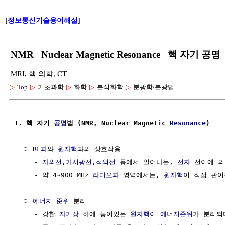
[
정보통신기술용어해설
]
NMR Nuclear Magnetic Resonance 핵 자기 공명
MRI, 핵 의학, CT
▷
Top
▷
기초과학
▷
화학
▷
분석화학
▷
분광학/분광법
1. 핵 자기 
공명
법 (NMR, Nuclear Magnetic 
Resonance
)
  ㅇ 
RF파
와 
원자핵
과의 상호작용

     - 
자외선
,
가시광선
,
적외선
 등에서 일어나는, 
전자
 전이에 의
     - 약 4~900 MHz 
라디오파
 영역에서는, 
원자핵
이 직접 관여
  ㅇ 
에너지 준위
 분리

     - 강한 
자기장
 하에 놓여있는 
원자핵
이 
에너지준위
가 분리되며