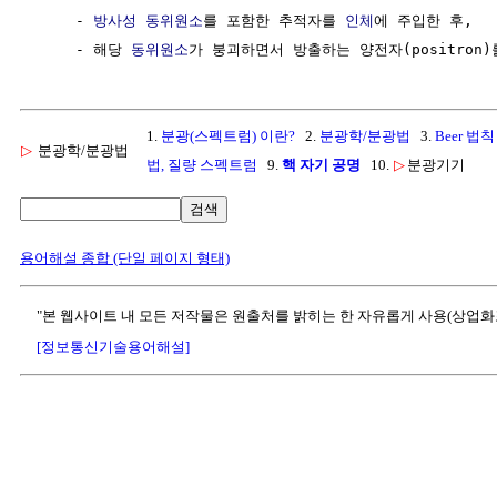
     - 
방사성 동위원소
를 포함한 추적자를 
인체
에 주입한 후,

     - 해당 
동위원소
1.
분광(스펙트럼) 이란?
2.
분광학/분광법
3.
Beer 법칙
▷
분광학/분광법
법, 질량 스펙트럼
9.
핵 자기 공명
10.
▷
분광기기
검색
용어해설 종합 (단일 페이지 형태)
"본 웹사이트 내 모든 저작물은 원출처를 밝히는 한 자유롭게 사용(상업화
[정보통신기술용어해설]