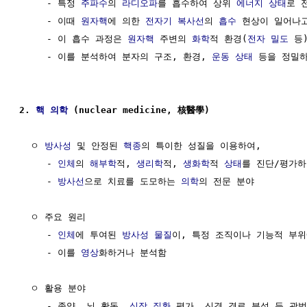
     - 특정 
주파수
의 
라디오파
를 흡수하여 상위 
에너지 상태
로 전
     - 이때 
원자핵
에 의한 
전자기 복사선
의 
흡수
 현상이 일어나고
     - 이 흡수 과정은 
원자핵
 주변의 
화학
적 환경(
전자
밀도
 등
     - 이를 분석하여 분자의 구조, 환경, 
운동
상태
 등을 정밀하
2. 
핵
의학
 (nuclear medicine, 核醫學)
  ㅇ 
방사성
 및 안정된 
핵종
의 특이한 성질을 이용하여,

     - 
인체
의 
해부학
적, 
생리학
적, 
생화학
적 
상태
를 진단/평가하고
     - 
방사선
으로 치료를 도모하는 
의학
의 전문 분야

  ㅇ 주요 원리

     - 
인체
에 투여된 
방사성
물질
이, 특정 조직이나 기능적 부위
     - 이를 
영상
화하거나 분석함

  ㅇ 활용 분야

     - 종양, 뇌 활동, 
심장
질환
 평가, 신경 경로 분석 등 광범