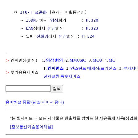
  ㅇ 
ITU-T
표준화
 (현재, 비활동적임)

     - 
ISDN
상에서 
영상
회의      : 
H.320
     - 
LAN
상에서 
영상
회의       : 
H.323
     - 일반 
전화망
에서 
영상
회의 : 
H.324
▷
컨퍼런싱(회의)
1.
영상 회의
2.
MMUSIC
3.
MCU
4.
MC
1.
컨퍼런스
2.
인스턴트 메세징/프리젠스
3.
부가서
▷
부가응용서비스
전자교환 특수서비스
검색
용어해설 종합 (단일 페이지 형태)
"본 웹사이트 내 모든 저작물은 원출처를 밝히는 한 자유롭게 사용(상업화
[정보통신기술용어해설]