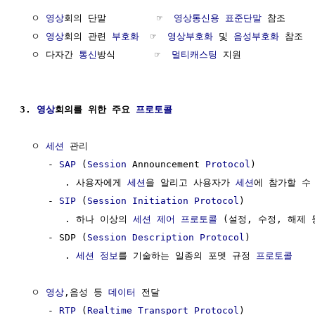
  ㅇ 
영상
회의 단말         ☞  
영상통신용 표준단말
 참조

  ㅇ 
영상
회의 관련 
부호화
  ☞  
영상부호화
 및 
음성부호화
 참조

  ㅇ 다자간 
통신
방식       ☞  
멀티캐스팅
 지원

3. 
영상
회의를 위한 주요 
프로토콜
  ㅇ 
세션
 관리 

     - 
SAP
 (
Session
 Announcement 
Protocol
)

        . 사용자에게 
세션
을 알리고 사용자가 
세션
에 참가할 수
     - 
SIP
 (
Session Initiation Protocol
)

        . 하나 이상의 
세션
제어
프로토콜
 (설정, 수정, 해제 등
     - SDP (
Session Description Protocol
)

        . 
세션
정보
를 기술하는 일종의 포멧 규정 
프로토콜
  ㅇ 
영상
,음성 등 
데이터
 전달

     - 
RTP
 (
Realtime Transport Protocol
)
