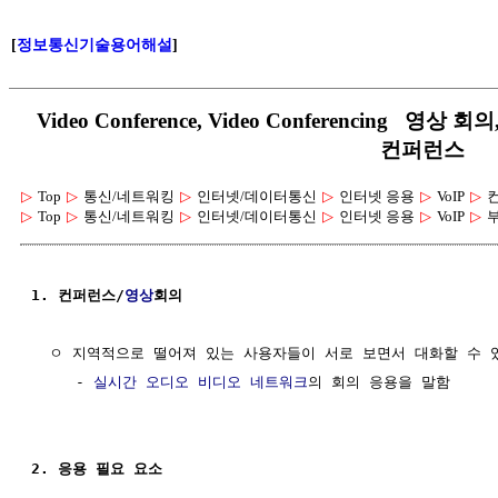
[
정보통신기술용어해설
]
Video Conference, Video Conferencing 영
컨퍼런스
▷
Top
▷
통신/네트워킹
▷
인터넷/데이터통신
▷
인터넷 응용
▷
VoIP
▷
▷
Top
▷
통신/네트워킹
▷
인터넷/데이터통신
▷
인터넷 응용
▷
VoIP
▷
1. 컨퍼런스/
영상
회의
  ㅇ 지역적으로 떨어져 있는 사용자들이 서로 보면서 대화할 수 있
     - 
실시간
오디오
비디오
네트워크
의 회의 응용을 말함   

2. 응용 필요 요소