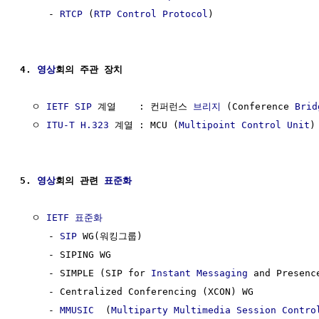
     - 
RTCP
 (
RTP Control Protocol
)

4. 
영상
회의 주관 장치
  ㅇ 
IETF
SIP
 계열    : 컨퍼런스 
브리지
 (Conference 
Brid
  ㅇ 
ITU-T
H.323
 계열 : MCU (
Multipoint Control Unit
)

5. 
영상
회의 관련 
표준화
  ㅇ 
IETF
표준화
     - 
SIP
 WG(워킹그룹)

     - SIPING WG

     - SIMPLE (SIP for 
Instant Messaging
 and Presenc
     - Centralized Conferencing (XCON) WG

     - 
MMUSIC
  (
Multiparty Multimedia Session Contro