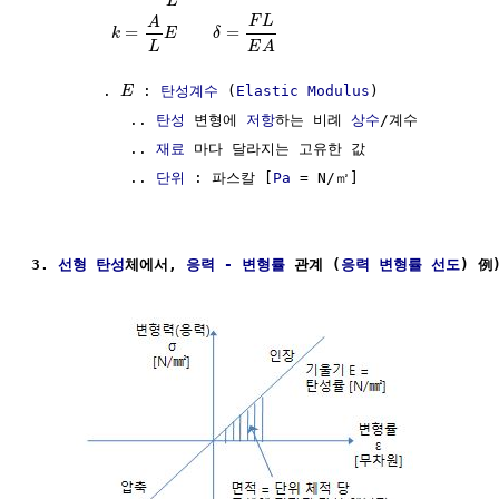
L
F
L
A
=
=
k
E
δ
L
E
A
        . 
 : 
탄성계수
 (
Elastic Modulus
)

E
           .. 
탄성
 변형에 
저항
하는 비례 
상수
/계수

           .. 
재료
 마다 달라지는 고유한 값

           .. 
단위
 : 파스칼 [
Pa
 = N/㎡]

3. 
선형
탄성
체에서, 
응력 - 변형률
 관계 (
응력 변형률 선도
) 例