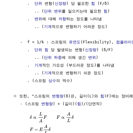
        .  
단위
 변형(
신장량
) 당 필요한 
힘
 (F/δ)

           .. (
단위
변위
를 일으키는데 필요한 
힘
)

        .  
변위
에 대해 
저항
하는 정도를 나타냄

           .. (
기계
적으로 변형하기 어려운 정도)

     -  f = 1/k : 스프링의 
유연도
(Flexibility), 
컴플라이
        .  
단위
힘
 당 발생되는 변형(
신장량
) (δ/F)

           .. (
단위
하중
에 의해 생긴 
변위
)

        .  
기계
적인 가요성 (부드러운 정도)를 나타냄

           .. (
기계
적으로 변형하기 쉬운 정도)

        . (스프링 
상수
의 역수)

  ㅇ 또한, "스프링의 
변형량
(δ)은, 길이(L)와 
힘
(F)에는 정비례
     - (스프링 
변형량
) ∝ (길이)(
힘
)/(단면적)   

L
A
∝
∝
δ
F
F
δ
L
A
A
=
F
E
δ