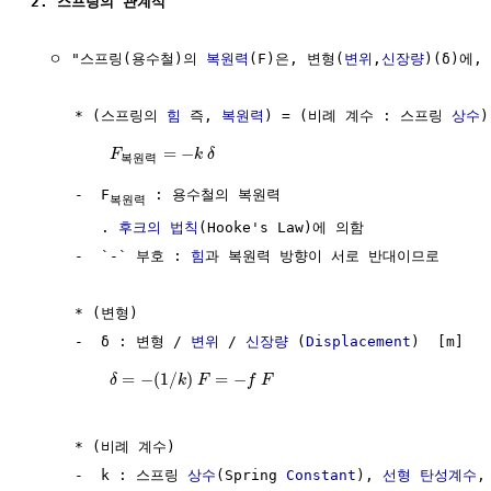
2. 스프링의 관계식
  ㅇ "스프링(용수철)의 
복원력
(F)은, 변형(
변위
,
신장량
)(δ)에, 
     * (스프링의 
힘
 즉, 
복원력
) = (비례 계수 : 스프링 
상수
)
=
−
F
k
δ
복
원
력
     -  F
 : 용수철의 복원력

복원력
        . 
후크의 법칙
(Hooke's Law)에 의함

     -  `-` 부호 : 
힘
과 복원력 방향이 서로 반대이므로

     * (변형)

     -  δ : 변형 / 
변위
 / 
신장량
 (
Displacement
)  [m]

=
−
(
1
/
)
=
−
δ
k
F
f
F
     * (비례 계수)

     -  k : 스프링 
상수
(Spring 
Constant
), 
선형
탄성계수
,