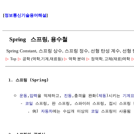
[
정보통신기술용어해설
]
Spring 스프링, 용수철
Spring Constant, 스프링 상수, 스프링 정수, 선형 탄성 계수, 
▷
Top
▷
공학 (역학,기계,재료등)
▷
역학 분야
▷
정역학, 고체(재료)역학
1. 스프링 (Spring)
  ㅇ 
운동
,
압력
을 억제하고, 
진동
,충격을 완화(
제동
)시키는 
기계
     - 
코일
 스프링, 판 스프링, 스파이러 스프링, 접시 스프링 등
        . 例) 
자동차
에는 수십개 이상의 
코일
 스프링이 사용됨
