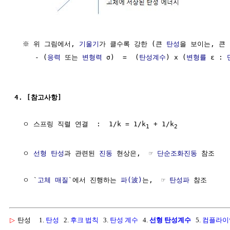
  ※ 위 그림에서, 
기울기
가 클수록 강한 (큰 
탄성
을 보이는, 큰 
     - (
응력
 또는 
변형력
 σ)  =  (
탄성계수
) x (
변형률
 ε : 
4. [참고사항]
  ㅇ 스프링 직렬 연결  :  1/k = 1/k
 + 1/k
1
2
  ㅇ 
선형
탄성
과 관련된 
진동
 현상은,  ☞ 
단순조화진동
 참조

  ㅇ `
고체
매질
`에서 진행하는 
파(波)
는,  ☞ 
탄성파
▷
탄성
1.
탄성
2.
후크 법칙
3.
탄성 계수
4.
선형 탄성계수
5.
컴플라이