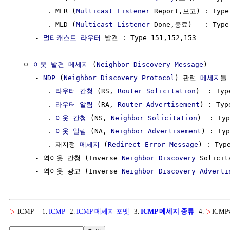
        . MLR (
Multicast Listener
 Report,보고) : Type 
        . MLD (
Multicast Listener
 Done,종료)   : Type 
     - 
멀티캐스트
라우터
 발견 : Type 151,152,153

  ㅇ 
이웃 발견
메세지
 (
Neighbor Discovery
Message
)

     - 
NDP
 (
Neighbor Discovery Protocol
) 관련 
메세지
들 
        . 
라우터 간청
 (RS, 
Router Solicitation
)  : Type
        . 
라우터 알림
 (RA, 
Router Advertisement
) : Typ
        . 
이웃 간청
 (NS, 
Neighbor Solicitation
)  : Typ
        . 
이웃 알림
 (NA, 
Neighbor Advertisement
) : Typ
        . 재지정 
메세지
 (
Redirect Error Message
) : Type
     - 역이웃 간청 (Inverse 
Neighbor Discovery
 Solicit
     - 역이웃 광고 (Inverse 
Neighbor Discovery
Adverti
▷
ICMP
1.
ICMP
2.
ICMP 메세지 포멧
3.
ICMP 메세지 종류
4.
▷
ICMP