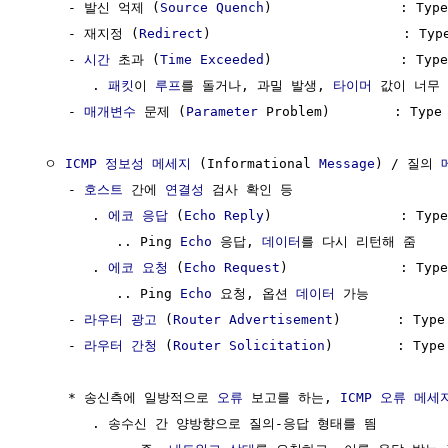
     - 발신 억제 (
Source Quench
)                : Ty
     - 재지정 (
Redirect
)                        : Type
     - 
시간
 초과 (
Time Exceeded
)                : Type
        . 
패킷
이 
루프
를 돌거나, 과밀 발생, 
타이머
 값이 너무 
     - 
매개변수
 문제 (
Parameter
 Problem)        : Type 
  ㅇ 
ICMP 정보성 메세지
 (Informational 
Message
) / 질의 
     - 
호스트
 간에 
연결성
 검사 확인 등                    
        . 
에코 응답
 (
Echo Reply
)                : Type
           .. Ping 
Echo
 응답, 
데이터
를 다시 리턴해 줌

        . 
에코 요청
 (
Echo Request
)              : Type
           .. Ping 
Echo
 요청, 옵션 
데이터
 가능

     - 
라우터 광고
 (
Router Advertisement
)       : Type 
     - 
라우터 간청
 (
Router Solicitation
)        : Type 
     * 송신측에 일방적으로 
오류
 보고를 하는, 
ICMP 오류 메세
        . 송수신 간 양방향으로 질의-응답 형태를 띔
