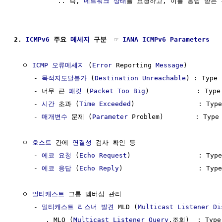
           .. 즉, 
네트워크
상태
를 요청하고, 이를 응답 받는 
2. 
ICMPv6
 주요 
메세지
 구분  ☞ 
IANA ICMPv6 Parameters
  ㅇ 
ICMP 오류메세지
 (
Error
 Reporting 
Message
) 

     - 
목적지도달불가
 (
Destination Unreachable
) : Type 1
     - 너무 큰 
패킷
 (
Packet Too Big
)            : Type 
     - 
시간
 초과 (
Time Exceeded
)                : Type
     - 
매개변수
 문제 (
Parameter
 Problem)        : Type 
  ㅇ 
호스트
 간에 
연결성
 검사 확인 등                      
     - 
에코 요청
 (
Echo Request
)                 : Type
     - 
에코 응답
 (
Echo Reply
)                   : Type
  ㅇ 
멀티캐스트
 그룹 멤버십 관리 

     - 
멀티캐스트 리스너 발견
 MLD (
Multicast Listener Di
        . MLQ (
Multicast Listener
Query
,조회)  : Type 