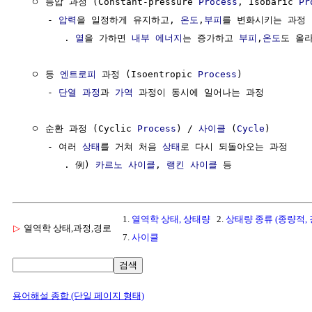
  ㅇ 등압 과정 (Constant-pressure 
Process
, Isobaric 
Pr
     - 
압력
을 일정하게 유지하고, 
온도
,
부피
를 변화시키는 과정 

        . 
열
을 가하면 
내부 에너지
는 증가하고 
부피
,
온도
도 올라
  ㅇ 등 
엔트로피
 과정 (Isoentropic 
Process
)

     - 
단열 과정
과 
가역
 과정이 동시에 일어나는 과정

  ㅇ 순환 과정 (Cyclic 
Process
) / 
사이클
 (
Cycle
)

     - 여러 
상태
를 거쳐 처음 
상태
로 다시 되돌아오는 과정 

        . 例) 
카르노 사이클
, 
랭킨 사이클
1.
열역학 상태, 상태량
2.
상태량 종류 (종량적,
▷
열역학 상태,과정,경로
7.
사이클
검색
용어해설 종합 (단일 페이지 형태)