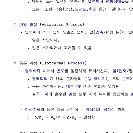
        . 대단히 느린 일련의 연속적인 
열역학적 평형상태
들을 
        . 또는, 소산 작용(
점성
,
열전도
,
확산
 등)이 일어나지 않
  ㅇ 
단열 과정
 (
Adiabatic Process
)

     - 
열역학적 계
에 
열
의 입출입 없이, 
일
(
압축
/팽창 등)이 일
        . 
열
은 차단되나, 

        . 
일
은 부가되거나 제거될 수 있음

  ㅇ 등온 과정 (Isothermal 
Process
)

     - 
열역학적 계
에서 
온도
를 일정하게 유지시킨채, 
일
(
압축
/팽
        . 
열역학적 계
 내의 분자들의 
운동 에너지
는 오직 
온도
에
        . 등온 과정에서는, 
내부 에너지
가 변화가 없게됨

        . 결국, 
계
에 흡수된 
열
은 모두 
계
가 
부피
를 증감하는 
     - 
이상기체
의 등온 과정 관계식 ☞ 
이상기체 방정식
 참조

        .  p/p
 = V
/V = ρ/ρ
 = 일정함

o
o
o