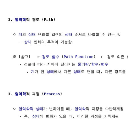
3. 
열역학
적 경로 (Path)
  ㅇ 
계
의 
상태
 변화를 일련의 
상태
 순서로 나열할 수 있는 것

     - 
상태
 변화의 추적이 가능함 

  ※ [참고]   ☞ 
경로 함수
 (
Path Function
)  :  경로 의존 
     - 경로에 따라 저마다 달라지는 
물리량
/
함수
/
변수
        . 
계
가 한 
상태
에서 다른 
상태
로 변할 때, 다른 경로를 
3. 
열역학
적 과정 (
Process
)
  ㅇ 
열역학적 상태
가 변하게될 때, 
열역학
적 과정을 수반하게됨

     - 즉, 
상태
의 변화가 있을 때, 이러한 과정을 거치게됨
