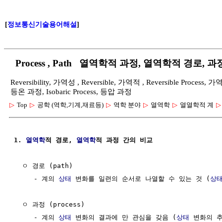
[
정보통신기술용어해설
]
Process , Path 열역학적 과정, 열역학적 경로, 과정
Reversibility, 가역성 , Reversible, 가역적 , Reversible Process, 
등온 과정, Isobaric Process, 등압 과정
▷
Top
▷
공학 (역학,기계,재료등)
▷
역학 분야
▷
열역학
▷
열열학적 계
▷
1. 
열역학
적 경로, 
열역학
적 과정 간의 비교
  ㅇ 경로 (path)

     - 계의 
상태
 변화를 일련의 순서로 나열할 수 있는 것 (
상
  ㅇ 과정 (process)

     - 계의 
상태
 변화의 결과에 만 관심을 갖음 (
상태
 변화의 추