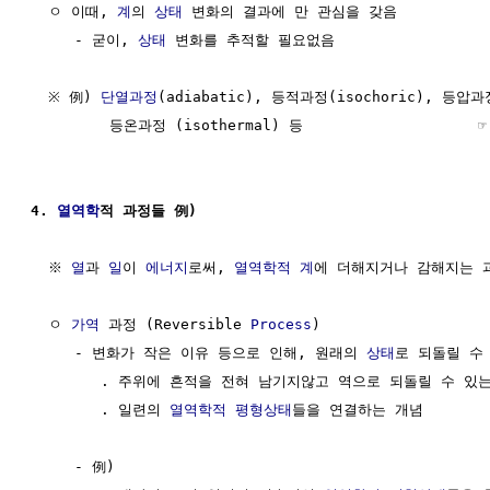
  ㅇ 이때, 
계
의 
상태
 변화의 결과에 만 관심을 갖음

     - 굳이, 
상태
 변화를 추적할 필요없음

  ※ 例) 
단열과정
(adiabatic), 등적과정(isochoric), 등압과정 
         등온과정 (isothermal) 등                    
4. 
열역학
적 과정들 例)
  ※ 
열
과 
일
이 
에너지
로써, 
열역학적 계
에 더해지거나 감해지는 과
  ㅇ 
가역
 과정 (Reversible 
Process
)

     - 변화가 작은 이유 등으로 인해, 원래의 
상태
로 되돌릴 수 
        . 주위에 흔적을 전혀 남기지않고 역으로 되돌릴 수 있는
        . 일련의 
열역학적 평형상태
들을 연결하는 개념

     - 例)
