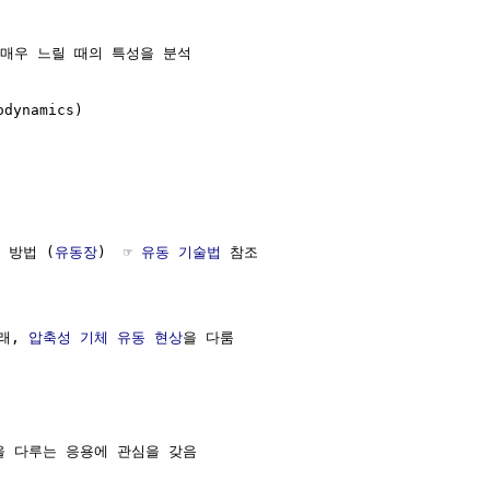
매우 느릴 때의 특성을 분석

odynamics)

술 방법 (
유동장
)  ☞ 
유동 기술법
 참조

래, 
압축성
기체
유동 현상
을 다룸

을 다루는 응용에 관심을 갖음
