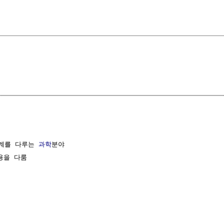
계를 다루는 
과학
분야

을 다룸
