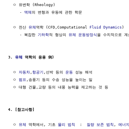
  ㅇ 유변학 (Rheology)

     - 
액체
의 변형과 유동에 관한 학문

  ㅇ 전산 
유체
역학 (CFD,Computational 
Fluid
Dynamics
)

     - 복잡한 
기하학
적 형상의 
유체
운동방정식
을 수치적으로 계산
3. 
유체
 역학의 응용 例)
  ㅇ 
자동차
,
항공기
,선박 등의 
운동
 성능 해석

  ㅇ 
펌프
,송풍기 등의 수송 성능을 높이는 일

  ㅇ 대형 건물,교량 등의 내풍 능력을 제고하는 것 등

4. [참고사항]
  ㅇ 
유체
 역학에서, 기초 
물리 법칙
  :  
질량 보존 법칙
, 
에너지