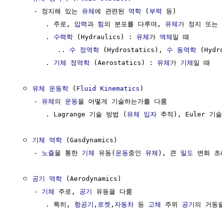
     - 정지해 있는 
유체
에 관련된 
역학
 (
부력
 등)

        . 주로, 
압력
과 
힘
의 분포를 다루며, 
유체
가 정지 또는 
        . 
수력학
 (Hydraulics) : 
유체
가 
액체
일 때

           .. 
수 정역학
 (Hydrostatics), 
수 동역학
 (Hydr
        . 
기체
정역학
 (Aerostatics) : 
유체
가 
기체
일 때

  ㅇ 
유체
운동학
 (
Fluid
Kinematics
)

     - 
유체
의 
운동
을 어떻게 기술하는가를 다룸

        . Lagrange 기술 방법 (
유체
입자
 추적), Euler 기
  ㅇ 
기체
역학
 (Gasdynamics)

     - 
노즐
을 통한 
기체
 유동(
운동
중인 
유체
), 큰 
밀도
 변화 초
  ㅇ 
공기
역학
 (Aerodynamics) 

     - 
기체
 주로, 
공기
 유동을 다룸

        . 특히, 
항공기
,
로켓
,
자동차
 등 
고체
 주위 
공기
의 거동