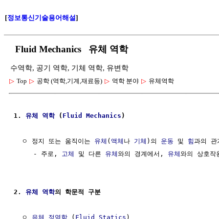
[
정보통신기술용어해설
]
Fluid Mechanics 유체 역학
수역학, 공기 역학, 기체 역학, 유변학
▷
Top
▷
공학 (역학,기계,재료등)
▷
역학 분야
▷
유체역학
1. 
유체
역학
 (
Fluid
Mechanics
)
  ㅇ 정지 또는 움직이는 
유체
(
액체
나 
기체
)의 
운동
 및 
힘
과의 관
     - 주로, 
고체
 및 다른 
유체
와의 경계에서, 
유체
와의 상호작용
2. 
유체
역학
의 학문적 구분
  ㅇ 
유체 정역학
 (
Fluid Statics
)
