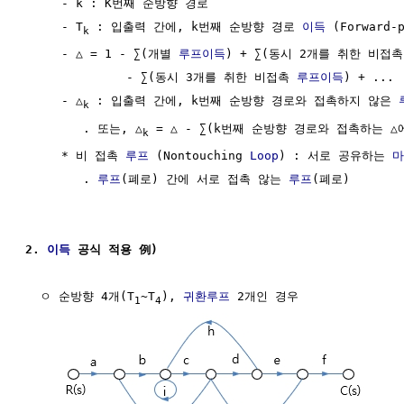
     - k : K번째 순방향 경로

     - T
 : 입출력 간에, k번째 순방향 경로 
이득
 (Forward-
k
     - △ = 1 - ∑(개별 
루프이득
) + ∑(동시 2개를 취한 비접촉
              - ∑(동시 3개를 취한 비접촉 
루프이득
) + ...

     - △
 : 입출력 간에, k번째 순방향 경로와 접촉하지 않은 
k
        . 또는, △
 = △ - ∑(k번째 순방향 경로와 접촉하는 △
k
     * 비 접촉 
루프
 (Nontouching 
Loop
) : 서로 공유하는 
마
        . 
루프
(폐로) 간에 서로 접촉 않는 
루프
(폐로)

2. 
이득
 공식 적용 例)
  ㅇ 순방향 4개(T
~T
), 
귀환루프
 2개인 경우

1
4