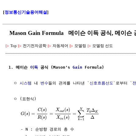
[
정보통신기술용어해설
]
Mason Gain Formula 메이슨 이득 공식, 메이슨
▷
Top
▷
전기전자공학
▷
자동제어
▷
모델링
▷
모델링 선도
1. 메이슨 
이득
 공식 (Mason's 
Gain
 Formula)
  ㅇ 
시스템
 내 
변수
들의 관계를 나타낸 `
신호흐름선도
`로부터 `
  ㅇ (표현식)

(
)
(
)
N
Δ
C
s
X
s
T
∑
o
u
t
K
k
(
)
=
=
=
G
s
Δ
(
)
(
)
R
s
X
s
i
n
=
1
k
     - N : 순방향 경로의 총 수
