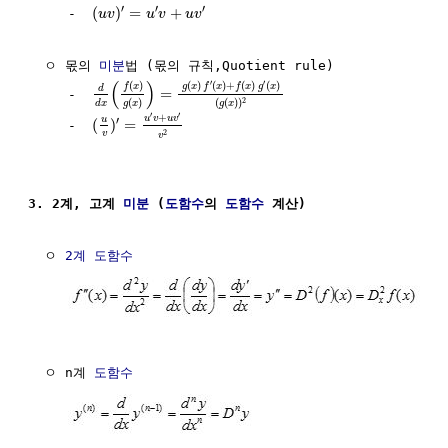
′
′
′
(
)
=
+
     -  
u
v
u
v
u
v
  ㅇ 몫의 
미분
법 (몫의 규칙,Quotient rule)

′
′
(
)
(
)
(
)
+
(
)
(
)
(
)
g
x
f
x
f
x
g
x
f
x
d
=
     -  
2
(
)
(
(
)
)
g
x
g
x
d
x
′
′
+
u
v
u
v
′
u
(
)
=
     -  
v
2
v
3. 2계, 고계 
미분
 (
도함수
의 
도함수
 계산)
  ㅇ 
2계 도함수
  ㅇ n계 
도함수