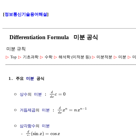
[
정보통신기술용어해설
]
Differentiation Formula 미분 공식
미분 규칙
▷
Top
▷
기초과학
▷
수학
▷
해석학 (미적분 등)
▷
미분적분
▷
미분
▷
미
1. 주요 
미분
 공식
d
=
0
  ㅇ 
상수
의 
미분
 : 
c
d
x
−
1
d
=
n
n
  ㅇ 
거듭제곱
의 
미분
 : 
x
n
x
d
x
  ㅇ 
삼각함수
의 
미분
d
(
sin
)
=
cos
     - 
x
x