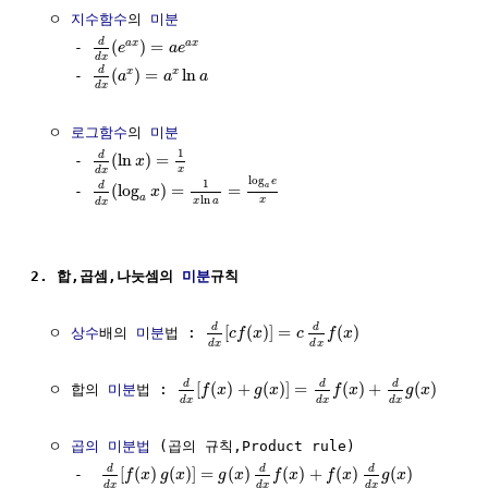
  ㅇ 
지수함수
의 
미분
d
(
)
=
a
x
a
x
     - 
e
a
e
d
x
d
(
)
=
ln
x
x
     - 
a
a
a
d
x
  ㅇ 
로그함수
의 
미분
1
d
(
ln
)
=
     - 
x
x
d
x
log
e
1
d
(
log
)
=
=
a
     - 
x
a
ln
x
x
a
d
x
2. 합,곱셈,나눗셈의 
미분
규칙
d
d
[
(
)
]
=
(
)
  ㅇ 
상수
배의 
미분
법 : 
c
f
x
c
f
x
d
x
d
x
d
d
d
[
(
)
+
(
)
]
=
(
)
+
(
)
  ㅇ 합의 
미분
법 : 
f
x
g
x
f
x
g
x
d
x
d
x
d
x
  ㅇ 
곱의 미분법
 (곱의 규칙,Product rule)

d
d
d
[
(
)
(
)
]
=
(
)
(
)
+
(
)
(
)
     -  
f
x
g
x
g
x
f
x
f
x
g
x
d
x
d
x
d
x