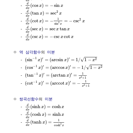
d
x
d
(
cos
)
=
−
sin
     - 
x
x
d
x
2
d
(
tan
)
=
sec
     - 
x
x
d
x
1
2
d
(
cot
)
=
−
=
−
csc
     - 
x
x
2
sin
d
x
x
d
(
sec
)
=
sec
tan
     - 
x
x
x
d
x
d
(
csc
)
=
−
csc
cot
     - 
x
x
x
d
x
  ㅇ 
역 삼각함수
의 
미분
−
1
′
′
√
2
(
sin
)
=
(
arcsin
)
=
1
/
1
−
     - 
x
x
x
−
1
′
′
√
2
(
cos
)
=
(
arccos
)
=
−
1
/
1
−
     - 
x
x
x
1
−
1
′
′
(
tan
)
=
(
arctan
)
=
     - 
x
x
2
+
1
x
1
−
1
′
′
(
cot
)
=
(
a
r
c
c
o
t
)
=
−
     - 
x
x
2
+
1
x
  ㅇ 
쌍곡선함수
의 
미분
d
(
sinh
)
=
cosh
     - 
x
x
d
x
d
(
cosh
)
=
sinh
     - 
x
x
d
x
1
d
(
tanh
)
=
     - 
x
2
cosh
d
x
x