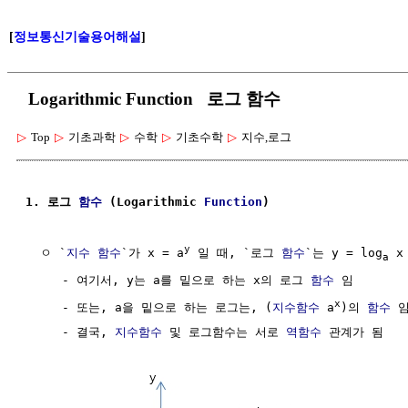
[
정보통신기술용어해설
]
Logarithmic Function 로그 함수
▷
Top
▷
기초과학
▷
수학
▷
기초수학
▷
지수,로그
1. 로그 
함수
 (Logarithmic 
Function
)
y
  ㅇ `
지수 함수
`가 x = a
 일 때, `로그 
함수
`는 y = log
 x
a
     - 여기서, y는 a를 밑으로 하는 x의 로그 
함수
 임

x
     - 또는, a을 밑으로 하는 로그는, (
지수함수
 a
)의 
함수
 임
     - 결국, 
지수함수
 및 로그함수는 서로 
역함수
 관계가 됨
