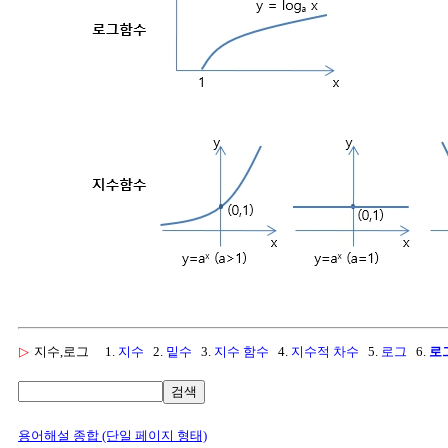
▷
지수,로그
1.
지수
2.
밑수
3.
지수 함수
4.
지수적 차수
5.
로그
6.
로
검색
용어해설 종합 (단일 페이지 형태)