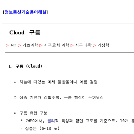
[
정보통신기술용어해설
]
Cloud 구름
▷
Top
▷
기초과학
▷
지구,천체 과학
▷
지구 과학
▷
기상학
1. 구름 (Cloud)
  ㅇ 하늘에 떠있는 미세 물방울이나 어름 결정

  ㅇ 상승 기류가 강할수록, 구름 형성이 두꺼워짐

  ㅇ 구름 유형 구분 

     * (WMO에서, 
물리
적 특성과 밑면 고도를 기준으로, 10개 유
     - 상층운 (6~13 ㎞)
