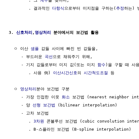
        . 그 
계수
를 찾아서,

        . 결과적인 
다항식
으로부터 미지점을 구하는(
추정
하는) 
3. 
신호처리
,
영상처리
 분야에서의 보간법 활용
  ㅇ 이산 
샘플
 값들 사이에 빠진 빈 값들을, 

     - 부드러운 
곡선
으로 채워주기 위해,

     - 기지 값들로부터 미지 값(또는 미지 
함수
)을 구할 때 사용
        . 사용 例) 
이산시간신호
의 
시간척도조절
 등

  ㅇ 
영상처리
분야 보간법 구분

     - 가장 인접한 이웃 
화소
 보간법 (nearest neighbor inte
     - 양 
선형 보간법
 (bilinear interpolation)

     - 고차 보간법

        . 
3차원
 콘볼루선 보간법 (cubic convolution interp