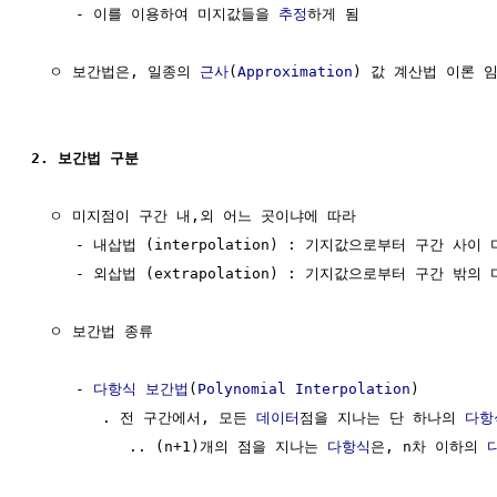
     - 이를 이용하여 미지값들을 
추정
하게 됨

  ㅇ 보간법은, 일종의 
근사
(
Approximation
) 값 계산법 이론 임
2. 보간법 구분
  ㅇ 미지점이 구간 내,외 어느 곳이냐에 따라 

     - 내삽법 (interpolation) : 기지값으로부터 구간 사이
     - 외삽법 (extrapolation) : 기지값으로부터 구간 밖의
  ㅇ 보간법 종류

     - 
다항식 보간법
(
Polynomial Interpolation
)

        . 전 구간에서, 모든 
데이터
점을 지나는 단 하나의 
다항
           .. (n+1)개의 점을 지나는 
다항식
은, n차 이하의 