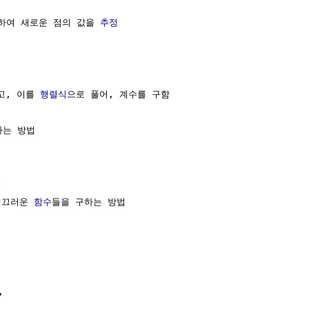
하여 새로운 점의 값을 
추정
고, 이를 
행렬식
으로 풀어, 계수를 구함

는 방법



매끄러운 
함수
들을 구하는 방법

 
