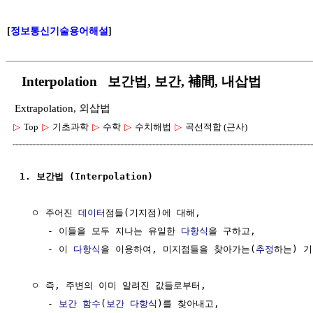
[
정보통신기술용어해설
]
Interpolation 보간법, 보간, 補間, 내삽법
Extrapolation, 외삽법
▷
Top
▷
기초과학
▷
수학
▷
수치해법
▷
곡선적합 (근사)
1. 보간법 (Interpolation)
  ㅇ 주어진 
데이터
점들(기지점)에 대해,

     - 이들을 모두 지나는 유일한 
다항식
을 구하고,

     - 이 
다항식
을 이용하여, 미지점들을 찾아가는(
추정
하는) 기
  ㅇ 즉, 주변의 이미 알려진 값들로부터, 

     - 
보간 함수
(
보간 다항식
)를 찾아내고, 
