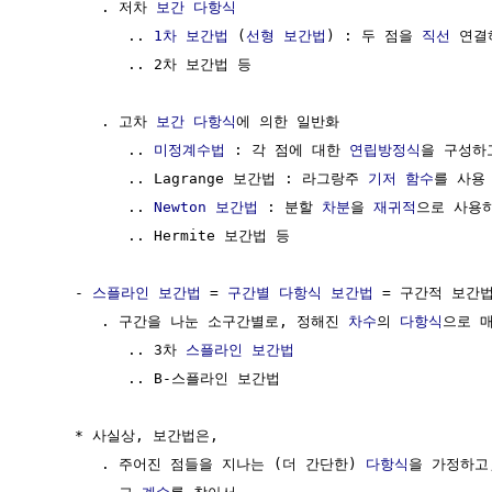
        . 저차 
보간 다항식
           .. 
1차 보간법
 (
선형 보간법
) : 두 점을 
직선
 연결
           .. 2차 보간법 등

        . 고차 
보간 다항식
에 의한 일반화

           .. 
미정계수법
 : 각 점에 대한 
연립방정식
을 구성하
           .. Lagrange 보간법 : 라그랑주 
기저 함수
를 사용

           .. 
Newton 보간법
 : 분할 
차분
을 
재귀적
으로 사용하
           .. Hermite 보간법 등

     - 
스플라인 보간법
 = 
구간별 다항식 보간법
 = 구간적 보간법
        . 구간을 나눈 소구간별로, 정해진 
차수
의 
다항식
으로 
           .. 3차 
스플라인 보간법
           .. B-스플라인 보간법

     * 사실상, 보간법은,

        . 주어진 점들을 지나는 (더 간단한) 
다항식
을 가정하고,