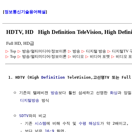
[
정보통신기술용어해설
]
HDTV, HD High Definition TeleVision, High De
Full HD, HD급
▷
Top
▷
방송/멀티미디어/정보이론
▷
방송
▷
디지털 방송
▷
디지털TV 
▷
Top
▷
방송/멀티미디어/정보이론
▷
비디오
▷
비디어 포멧
▷
비디오 포
1. HDTV (High 
Definition
 TeleVision,고선명TV 또는 Full
  ㅇ 기존의 텔레비젼 
방송
보다 훨씬 섬세하고 선명한 
화상
과 양질
디지털방송
 방식

  ㅇ 
SDTV
와의 비교

     - 기존 
시스템
에 비해 수직 및 
수평 해상도
가 약 2배이고, 

     - 보다 넓은 
16:9
 화면,
