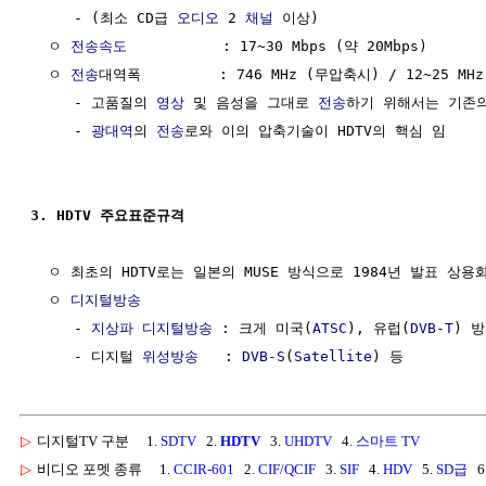
     - (최소 CD급 
오디오
 2 
채널
 이상)

  ㅇ 
전송속도
           : 17~30 Mbps (약 20Mbps)

  ㅇ 
전송
대역폭         : 746 MHz (무압축시) / 12~25 MH
     - 고품질의 
영상
 및 음성을 그대로 
전송
하기 위해서는 기존의
     - 
광대역
의 
전송
로와 이의 압축기술이 HDTV의 핵심 임

3. HDTV 주요표준규격
  ㅇ 최초의 HDTV로는 일본의 MUSE 방식으로 1984년 발표 상용화
  ㅇ 
디지털방송
     - 
지상파
디지털방송
 : 크게 미국(
ATSC
), 유럽(
DVB-T
) 
     - 디지털 
위성방송
   : 
DVB-S
(
Satellite
▷
디지털TV 구분
1.
SDTV
2.
HDTV
3.
UHDTV
4.
스마트 TV
▷
비디오 포멧 종류
1.
CCIR-601
2.
CIF/QCIF
3.
SIF
4.
HDV
5.
SD급
6