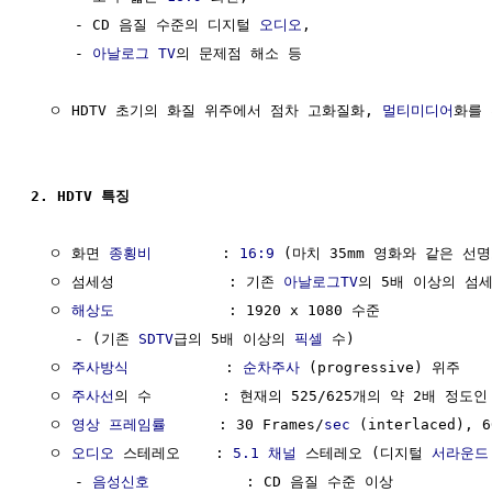
     - CD 음질 수준의 디지털 
오디오
, 

     - 
아날로그 TV
의 문제점 해소 등

  ㅇ HDTV 초기의 화질 위주에서 점차 고화질화, 
멀티미디어
화를 
2. HDTV 특징
  ㅇ 화면 
종횡비
        : 
16:9
 (마치 35mm 영화와 같은 선명도
  ㅇ 섬세성             : 기존 
아날로그TV
의 5배 이상의 섬세한
  ㅇ 
해상도
             : 1920 x 1080 수준

     - (기존 
SDTV
급의 5배 이상의 
픽셀
 수)

  ㅇ 
주사방식
           : 
순차주사
 (progressive) 위주

  ㅇ 
주사선
의 수        : 현재의 525/625개의 약 2배 정도인
  ㅇ 
영상 프레임률
      : 30 Frames/
sec
 (interlaced), 6
  ㅇ 
오디오
 스테레오    : 
5.1 채널
 스테레오 (디지털 
서라운드
     - 
음성신호
           : CD 음질 수준 이상
