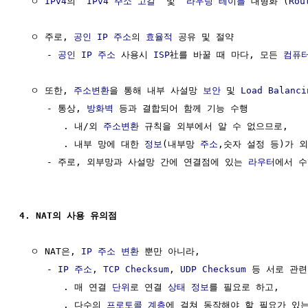
  ㅇ 
IPv4
의 `
IPv4 주소 고갈
` 및 `
라우팅 테이블
 대형화 (
Rou
  ㅇ 주로, 
공인 IP 주소
의 
효율적
 공유 및 절약

     - 
공인 IP 주소
 사용시 
ISP
社를 바꿀 때 마다, 모든 
컴퓨
  ㅇ 또한, 
주소변환
을 통해 내부 사설망 
보안
 및 
Load Balanci
     - 통상, 
방화벽
 등과 결합되어 함께 기능 수행

        . 내/외 
주소변환
 규칙을 외부에서 알 수 없으므로, 

        . 내부 망에 대한 
정보
(내부망 
주소
,숫자 설정 등)가 외
     - 주로, 외부망과 사설망 간에 연결점에 있는 
라우터
에서 수
4. NAT의 사용 유의점
  ㅇ NAT은, 
IP
주소 변환
 뿐만 아니라,

     - 
IP 주소
, 
TCP Checksum
, 
UDP Checksum
 등 서로 관련
        . 매 연결 
단위
로 연결 
상태
정보
를 필요로 하고, 

        . 다수의 
프로토콜
계층
에 걸쳐 동작해야 할 필요가 있는