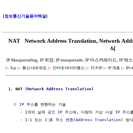
[
정보통신기술용어해설
]
NAT Network Address Translation, Network Add
식
IP Masquerading, IP 위장, IP masquerade, IP 마스커레이드, I
▷
Top
▷
통신/네트워킹
▷
인터넷/데이터통신
▷
TCP/IP
▷
IP 계층
▷
IPv
1. NAT (
Network
Address Translation
)
  ㅇ 
IP 주소
를 변환하는 기술

     - 1개의 실제 
공인 IP 주소
에, 다량의 가상 
사설 IP 주소
     - 1:1 또는 1:多 
주소 변환
(
Address Translation
) 방식