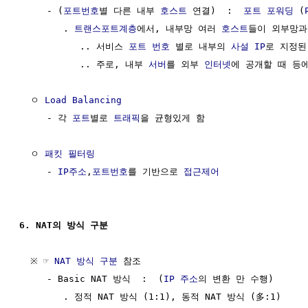
     - (
포트번호
별 다른 내부 
호스트
 연결)  :  
포트 포워딩
 (
        . 
트랜스포트계층
에서, 내부망 여러 
호스트
들이 외부망과
           .. 서비스 
포트 번호
 별로 내부의 
사설 IP
로 지정된
           .. 주로, 내부 
서버
를 외부 
인터넷
에 공개할 때 등에
  ㅇ 
Load Balancing
     - 각 
포트
별로 
트래픽
을 균형있게 함

  ㅇ 
패킷 필터링
     - 
IP주소
,
포트번호
를 기반으로 
접근제어
6. NAT의 방식 구분
  ※ ☞ 
NAT 방식 구분
 참조

     - Basic NAT 방식  :  (
IP 주소
의 변환 만 수행)

        . 정적 NAT 방식 (1:1), 동적 NAT 방식 (多:1)
