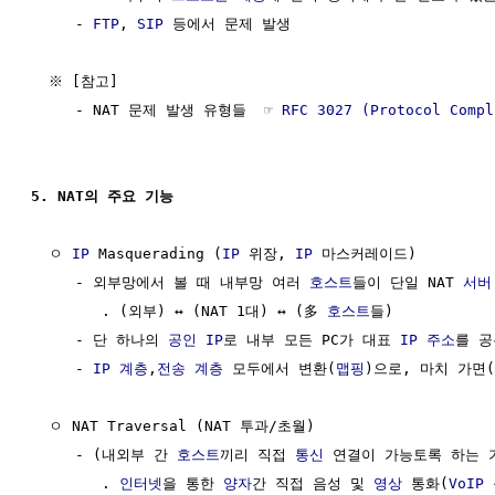
     - 
FTP
, 
SIP
 등에서 문제 발생 

  ※ [참고] 

     - NAT 문제 발생 유형들  ☞ 
RFC 3027 (Protocol Compl
5. NAT의 주요 기능
  ㅇ 
IP
 Masquerading (
IP
 위장, 
IP
 마스커레이드)

     - 외부망에서 볼 때 내부망 여러 
호스트
들이 단일 NAT 
서버
        . (외부) ↔ (NAT 1대) ↔ (多 
호스트
들)

     - 단 하나의 
공인 IP
로 내부 모든 PC가 대표 
IP 주소
를 공
     - 
IP 계층
,
전송 계층
 모두에서 변환(
맵핑
)으로, 마치 가면(위
  ㅇ NAT Traversal (NAT 투과/초월)

     - (내외부 간 
호스트
끼리 직접 
통신
 연결이 가능토록 하는 기
        . 
인터넷
을 통한 
양자
간 직접 음성 및 
영상
 통화(
VoIP
 