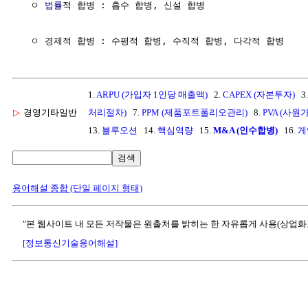
  ㅇ 
법률
적 합병 : 흡수 합병, 신설 합병

1.
ARPU (가입자 1인당 매출액)
2.
CAPEX (자본투자)
3
▷
경영기타일반
처리절차)
7.
PPM (제품포트폴리오관리)
8.
PVA (사원
13.
블루오션
14.
핵심역량
15.
M&A (인수합병)
16.
게
검색
용어해설 종합 (단일 페이지 형태)
"본 웹사이트 내 모든 저작물은 원출처를 밝히는 한 자유롭게 사용(상업화
[정보통신기술용어해설]