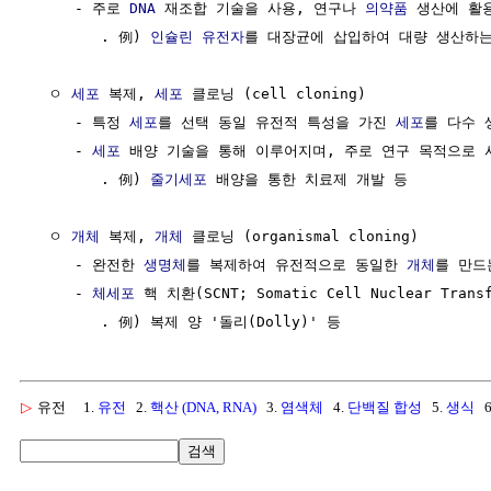
     - 주로 
DNA
 재조합 기술을 사용, 연구나 
의약품
 생산에 활용
        . 例) 
인슐린
유전자
를 대장균에 삽입하여 대량 생산하는
  ㅇ 
세포
 복제, 
세포
 클로닝 (cell cloning)

     - 특정 
세포
를 선택 동일 유전적 특성을 가진 
세포
를 다수 
     - 
세포
 배양 기술을 통해 이루어지며, 주로 연구 목적으로 사
        . 例) 
줄기세포
 배양을 통한 치료제 개발 등

  ㅇ 
개체
 복제, 
개체
 클로닝 (organismal cloning)

     - 완전한 
생명체
를 복제하여 유전적으로 동일한 
개체
를 만드
     - 
체세포
 핵 치환(SCNT; Somatic Cell Nuclear Trans
▷
유전
1.
유전
2.
핵산 (DNA, RNA)
3.
염색체
4.
단백질 합성
5.
생식
6
검색