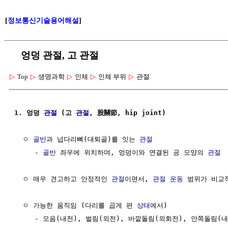
[
정보통신기술용어해설
]
엉덩 관절, 고 관절
▷
Top
▷
생명과학
▷
인체
▷
인체 부위
▷
관절
1. 엉덩 
관절
 (고 
관절
, 股關節, hip joint)
  ㅇ 
골반
과 넙다리뼈(대퇴골)를 잇는 
관절
     - 
골반
 좌우에 위치하며, 엉덩이와 연결된 공 모양의 
관절
  ㅇ 매우 견고하고 안정적인 
관절
이면서, 
관절
운동
 범위가 비교적
  ㅇ 가능한 움직임 (다리를 곱게 편 
상태
에서)

     - 모음(내전), 벌림(외전), 바깥돌림(외회전), 안쪽돌림(내