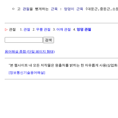
  ㅇ 고 
관절
을 뻗게하는 
근육
 : 
엉덩이 근육
▷
관절
1.
관절
2.
무릎 관절
3.
어깨 관절
4.
엉덩 관절
검색
용어해설 종합 (단일 페이지 형태)
"본 웹사이트 내 모든 저작물은 원출처를 밝히는 한 자유롭게 사용(상업화
[정보통신기술용어해설]