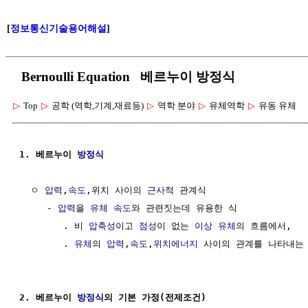
[
정보통신기술용어해설
]
Bernoulli Equation 베르누이 방정식
▷
Top
▷
공학 (역학,기계,재료등)
▷
역학 분야
▷
유체역학
▷
유동 유체
1. 베르누이 
방정식
  ㅇ 
압력
,
속도
,위치 사이의 
근사
적 관계식

     - 
압력
을 
유체
속도
와 관련짓는데 유용한 식

        . 비 
압축성
이고 
점성
이 없는 
이상 유체
의 흐름에서, 

        . 
유체
의 
압력
,
속도
,
위치에너지
 사이의 관계를 나타내는
2. 베르누이 
방정식
의 기본 가정(전제조건)