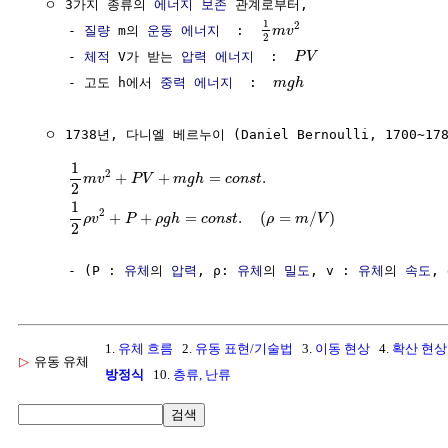
  ㅇ 3가지 종류의 
에너지 보존
 관계로부터,

1
2
     - 
질량
 m의 
운동 에너지
  :  
m
v
2
     - 
체적
 V가 받는 
압력
에너지
  :  
P
V
     - 고도 h에서 
중력
에너지
  :  
m
g
h
  ㅇ 1738년, 다니엘 베르누이 (Daniel Bernoulli, 1700~17
1
2
+
+
=
.
m
v
P
V
m
g
h
c
o
n
s
t
2
1
2
+
+
=
.
(
=
/
)
ρ
v
P
ρ
g
h
c
o
n
s
t
ρ
m
V
2
     - (P : 
유체
의 
압력
, ρ: 
유체
의 
밀도
, v : 
유체
의 
속도
, 
1.
유체 흐름
2.
유동 표현/기술법
3.
이동 현상
4.
확산 현상
▷
유동 유체
방정식
10.
층류, 난류
검색