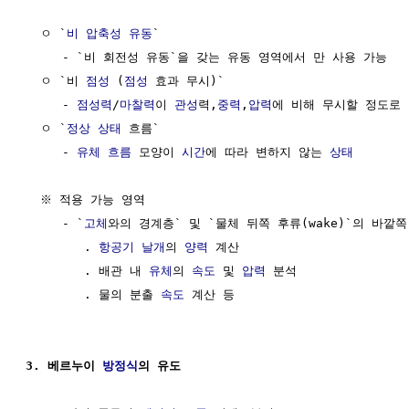
  ㅇ `
비 압축성 유동
`

     - `비 회전성 유동`을 갖는 유동 영역에서 만 사용 가능

  ㅇ `비 
점성
 (
점성
 효과 무시)`

     - 
점성력
/
마찰력
이 
관성
력,
중력
,
압력
에 비해 무시할 정도로 
  ㅇ `
정상 상태
 흐름`

     - 
유체 흐름
 모양이 
시간
에 따라 변하지 않는 
상태
  ※ 적용 가능 영역

     - `
고체
와의 경계층` 및 `물체 뒤쪽 후류(wake)`의 바깥쪽
        . 
항공기 날개
의 
양력
 계산

        . 배관 내 
유체
의 
속도
 및 
압력
 분석

        . 물의 분출 
속도
 계산 등

3. 베르누이 
방정식
의 유도