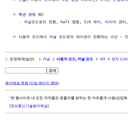
  ㅇ 
특권 명령
 例) 

     - 
커널
모드로의 전환, halt 명령, I/O 
제어
, 
타이머
 관리,
  ㅇ 사용자 모드에서 
커널
 모드로의 
제어
권이 전환되는 수단 : 
▷
운영체제(일반)
1.
커널
2.
사용자 모드, 커널 모드
3.
API
4.
장치 드라
검색
용어해설 종합 (단일 페이지 형태)
"본 웹사이트 내 모든 저작물은 원출처를 밝히는 한 자유롭게 사용(상업화
[정보통신기술용어해설]