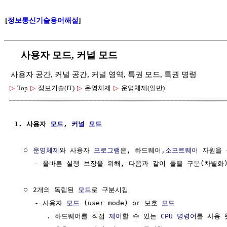
[
정보통신기술용어해설
]
사용자 모드, 커널 모드
사용자 공간, 커널 공간, 커널 영역, 특권 모드, 특권 명령
▷
Top
▷
정보기술(IT)
▷
운영체제
▷
운영체제(일반)
1. 사용자 
모드
, 
커널
모드
  ㅇ 
운영체제
와 사용자 
프로그램
은, 하드웨어,
소프트웨어
 자원을 
     - 올바른 실행 보장을 위해, 다음과 같이 둘을 구분(차별화)
  ㅇ 2개의 독립된 
모드
로 구분시킴 

     - 사용자 
모드
 (user mode) or 보호 
모드
        . 하드웨어를 직접 
제어
할 수 있는 
CPU 명령어
를 사용 