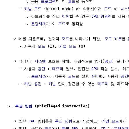
        . 응용 
프로그램
이 이 
모드
로 동작함 

     - 
커널
모드
 (kernel mode) or 수퍼바이저 
모드
 or 
시스
        . 하드웨어를 직접 
제어
할 수 있는 
CPU 명령어
를 사용 
        . 
운영체제
가 이 
모드
로 동작함

  ㅇ 이를 지원토록, 현재의 
모드
를 나타내기 위한, 
모드
비트
를 
     - 사용자 
모드
 (1), 
커널
모드
 (0)

  ㅇ 따라서, 
시스템
 보호를 위해, 개념적으로 영역(
공간
) 분리되
     - 사용자 
공간
 : 
메모리
 일부, 안전한 
CPU
 작업 일부, 하
        . 
프로세스
가, 사용자 
모드
로 실행 
중이
면, 사용자 
공간
     - 
커널
공간
 : 
커널
 만이 접근할 수 있는 
메모리
 및 하드웨
2. 
특권 명령
 (privileged instruction)
  ㅇ 일부 
CPU
 명령들을 
특권 명령
으로 지정하고, 
커널
모드
에서 
  ㅇ 만일, 사용자 
모드
에서 
특권 명령
 시도하면, 
CPU
는 
운영체제