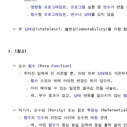
        . 
명령형 프로그래밍
은, 
프로그램
 실행 중 
변수
가 변할 
        . 
함수
형 
프로그래밍
은, 
변수
나 
상태
를 갖지 않음

  ㅇ 무 
상태
성(stateless), 불변성(immutability)를 지향 함

3. [참고]  
  ㅇ 순수 
함수
 (Pure 
Function
)

     - 주어진 입력에 만 의존할 뿐, 어떤 외부 
상태
에도 의존하지
        . 
함수
 스코프 밖에 어떠한 변경도 하지 않으며, 

        . 미리 헤아릴 수 있는 일정한 결과값 만을 내놓는,

        . 즉, 부수 효과가 없고, 
상태
 변화를 일으키지 않는 
함
  ㅇ 여기서, 순수성 (Purity) 또는 참조 
투명성
 (Referentia
     - 
함수
의 
인수
와 리턴값 사이에 순수한 
매핑
 관계 

        . 즉, 어떤 
함수
가 항상 동일 입력에 동일 출력 결과 만