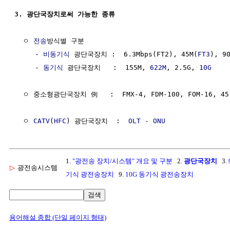
3. 광단국장치로써 가능한 종류
  ㅇ 
전송
방식별 구분

     - 
비동기식
 광단국장치 :  6.3Mbps(FT2), 45M(
FT3
), 9
     - 
동기식
 광단국장치   :  155M, 
622M
, 2.5G, 
10G
  ㅇ 중소형광단국장치 例   :  FMX-4, FDM-100, FOM-16, 45-
  ㅇ 
CATV
(
HFC
) 광단국장치  :  
OLT
 - 
ONU
1.
"광전송 장치/시스템" 개요 및 구분
2.
광단국장치
3.
▷
광전송시스템
기식 광전송장치
9.
10G 동기식 광전송장치
검색
용어해설 종합 (단일 페이지 형태)