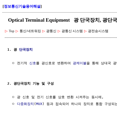
[
정보통신기술용어해설
]
Optical Terminal Equipment 광 단국장치, 광단
▷
Top
▷
통신/네트워킹
▷
광통신
▷
광통신 시스템
▷
광전송시스템
1. 광 
단국장치
  ㅇ 전기적 
신호
를 광신호로 변환하여 
광케이블
을 통해 상대국 광
2. 광단국장치 기능 및 구성
  ㅇ 광 신호 및 전기 신호를 상호 변환 시켜주는 동시에,

  ㅇ 
다중화장치
(
MUX
) 등과 접속되어 하나의 장치로 통합 구성되는