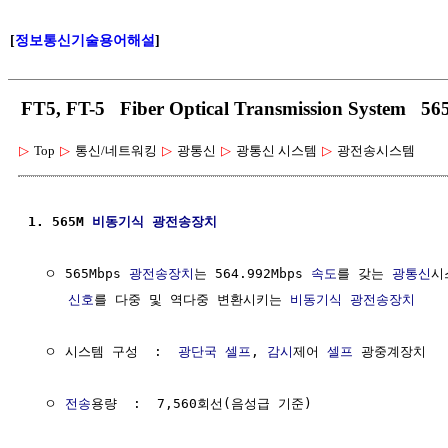
[
정보통신기술용어해설
]
FT5, FT-5 Fiber Optical Transmission Sys
▷
Top
▷
통신/네트워킹
▷
광통신
▷
광통신 시스템
▷
광전송시스템
1. 565M 
비동기식 광전송장치
  ㅇ 565Mbps 
광전송장치
는 564.992Mbps 
속도
를 갖는 
광통신
시
신호
를 다중 및 역다중 변환시키는 
비동기식 광전송장치
  ㅇ 시스템 구성  :  
광단국
셀프
, 
감시
제어 
셀프
 광중계장치

  ㅇ 
전송
용량  :  7,560회선(음성급 기준)
