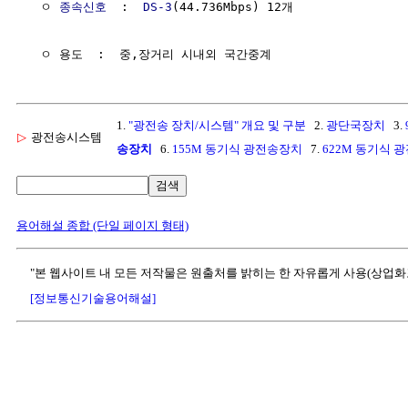
  ㅇ 
종속신호
  :  
DS-3
(44.736Mbps) 12개

1.
"광전송 장치/시스템" 개요 및 구분
2.
광단국장치
3.
▷
광전송시스템
송장치
6.
155M 동기식 광전송장치
7.
622M 동기식 
검색
용어해설 종합 (단일 페이지 형태)
"본 웹사이트 내 모든 저작물은 원출처를 밝히는 한 자유롭게 사용(상업화
[정보통신기술용어해설]