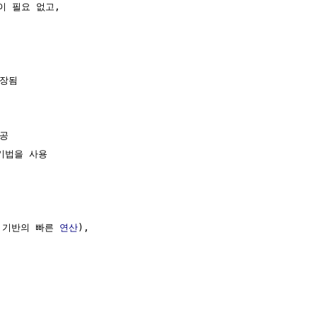
이 필요 없고, 

장됨

공

기법을 사용

y 기반의 빠른 
연산
),
