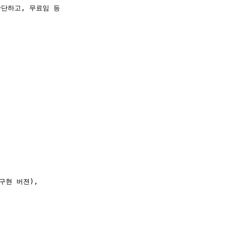
단하고, 무료임 등

구현 버젼), 
