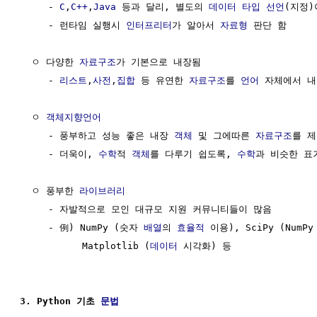
     - 
C
,
C++
,
Java
 등과 달리, 별도의 
데이터 타입
선언
(지정)
     - 런타임 실행시 
인터프리터
가 알아서 
자료형
 판단 함

  ㅇ 다양한 
자료구조
가 기본으로 내장됨

     - 
리스트
,
사전
,
집합
 등 유연한 
자료구조
를 
언어
 자체에서 내
  ㅇ 
객체지향언어
     - 풍부하고 성능 좋은 내장 
객체
 및 그에따른 
자료구조
를 제
     - 더욱이, 
수학
적 
객체
를 다루기 쉽도록, 
수학
과 비슷한 표
  ㅇ 풍부한 
라이브러리
     - 자발적으로 모인 대규모 지원 커뮤니티들이 많음

     - 例) NumPy (숫자 
배열
의 
효율적
 이용), SciPy (NumP
           Matplotlib (
데이터
 시각화) 등

3. Python 기초 
문법