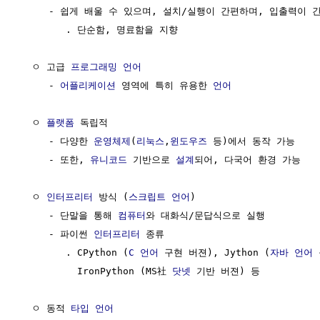
     - 쉽게 배울 수 있으며, 설치/실행이 간편하며, 입출력이 간
        . 단순함, 명료함을 지향

  ㅇ 고급 
프로그래밍 언어
     - 
어플리케이션
 영역에 특히 유용한 
언어
  ㅇ 
플랫폼
 독립적

     - 다양한 
운영체제
(
리눅스
,
윈도우즈
 등)에서 동작 가능

     - 또한, 
유니코드
 기반으로 
설계
되어, 다국어 환경 가능

  ㅇ 
인터프리터
 방식 (
스크립트 언어
)

     - 단말을 통해 
컴퓨터
와 대화식/문답식으로 실행

     - 파이썬 
인터프리터
 종류

        . CPython (
C 언어
 구현 버젼), Jython (
자바 언어
 
          IronPython (MS社 
닷넷
 기반 버젼) 등

  ㅇ 동적 
타입
언어