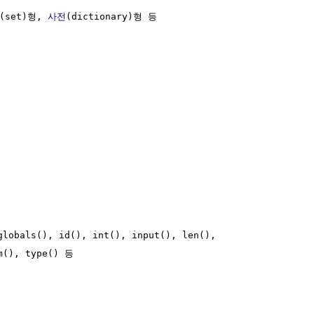
(set)형, 
사전
(dictionary)형 등

lobals(), id(), int(), input(), len(), 

m(), type() 등
