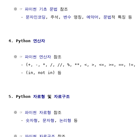
  ※ ☞ 
파이썬 기초 문법
 참조

     - 
문자인코딩
, 주석, 
변수
 명칭, 
예약어
, 
문법
적 특징 등

4. Python 
연산자
  ※ ☞ 
파이썬 연산자
 참조

     - (+, -, *, /, //, %, **, <, >, <=, >=, ==, !=,
     - (in, not in) 등 

5. Python 
자료형
 및 
자료구조
  ※ ☞ 
파이썬 자료형
 참조

     - 
숫자형
, 
문자형
, 
논리형
 등

  ※ ☞ 
파이썬 자료구조
 참조
