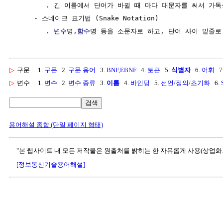
        . 긴 이름에서 단어가 바뀔 때 마다 대문자를 써서 가독
     - 스네이크 표기법 (Snake Notation)

        . 
변수
명,
함수
▷
구문
1.
구문
2.
구문 용어
3.
BNF,EBNF
4.
토큰
5.
식별자
6.
어휘
7
▷
변수
1.
변수
2.
변수 종류
3.
이름
4.
바인딩
5.
선언/정의/초기화
6.
검색
용어해설 종합 (단일 페이지 형태)
"본 웹사이트 내 모든 저작물은 원출처를 밝히는 한 자유롭게 사용(상업화
[정보통신기술용어해설]