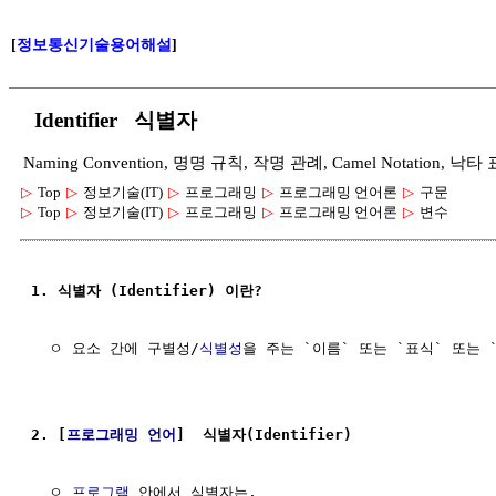
[
정보통신기술용어해설
]
Identifier 식별자
Naming Convention, 명명 규칙, 작명 관례, Camel Notation, 낙
▷
Top
▷
정보기술(IT)
▷
프로그래밍
▷
프로그래밍 언어론
▷
구문
▷
Top
▷
정보기술(IT)
▷
프로그래밍
▷
프로그래밍 언어론
▷
변수
1. 식별자 (Identifier) 이란?
  ㅇ 요소 간에 구별성/
식별성
을 주는 `이름` 또는 `표식` 또는 `
2. [
프로그래밍 언어
]  식별자(Identifier)
  ㅇ 
프로그램
 안에서 식별자는,
