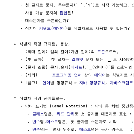
     - 첫 글자로 문자, 특수문자(`_`,`$`)로 시작 가능하고, 
     - 사용 가능 문자의 
집합
은?

     - 대소문자를 구분하는가?

     - 심지어 
키워드
(
예약어
)를 식별자로도 사용할 수 있는가?

  ㅇ 식별자 작명 규칙은, 통상,

     - (최대 길이) 임의 길이(가변 길이)의 
토큰
으로써,

     - (첫 글자)   첫 글자는 
알파벳
 문자 또는 `_`로 시작하며,
     - (문자 조합) 문자,숫자(
디지트
),`_(언더바)`를 조합시킨
     - (제외)      
프로그래밍 언어
 상의 
예약어
는 식별자로 사
     * [참고]  
언어
별 명명규칙 ☞ 
자바 명명규칙
, 
자바스크립트
  ㅇ 식별자 작명 관례들로는,

     - 낙타 표기법 (Camel Notation) : 낙타 등 처럼 중
        . 
클래스
명은, 
워드
단위
로 첫 글자를 대문자로 표현 : 例)
        . 
변수
명,
메소드
명은, 첫 글자를 소문자로 시작      : 例
        . 
변수
명은, 명사 위주로, 
메소드
명은 동사 위주로   : 例