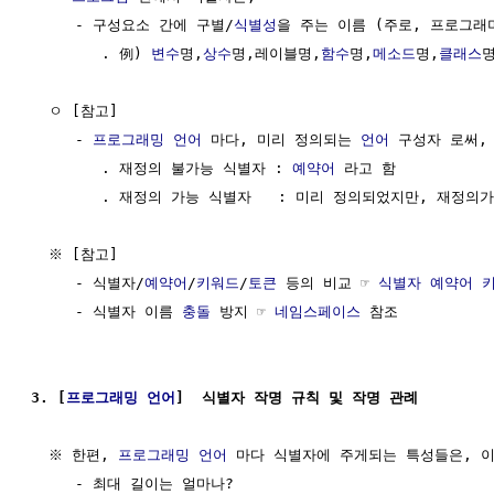
     - 구성요소 간에 구별/
식별성
을 주는 이름 (주로, 프로그래머
        . 例) 
변수
명,
상수
명,레이블명,
함수
명,
메소드
명,
클래스
명
  ㅇ [참고]

     - 
프로그래밍 언어
 마다, 미리 정의되는 
언어
 구성자 로써,
        . 재정의 불가능 식별자 : 
예약어
 라고 함

        . 재정의 가능 식별자   : 미리 정의되었지만, 재정의가
  ※ [참고] 

     - 식별자/
예약어
/
키워드
/
토큰
 등의 비교 ☞ 
식별자 예약어 
     - 식별자 이름 
충돌
 방지 ☞ 
네임스페이스
 참조

3. [
프로그래밍 언어
]  식별자 작명 규칙 및 작명 관례
  ※ 한편, 
프로그래밍 언어
 마다 식별자에 주게되는 특성들은, 이
     - 최대 길이는 얼마나?
