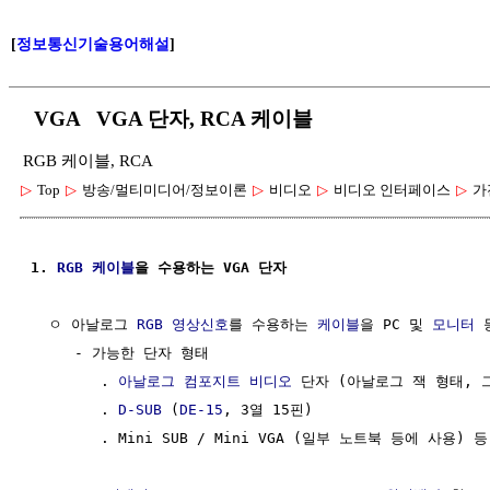
[
정보통신기술용어해설
]
VGA VGA 단자, RCA 케이블
RGB 케이블, RCA
▷
Top
▷
방송/멀티미디어/정보이론
▷
비디오
▷
비디오 인터페이스
▷
가
1. 
RGB
케이블
을 수용하는 VGA 단자
  ㅇ 아날로그 
RGB
영상신호
를 수용하는 
케이블
을 PC 및 
모니터
 
     - 가능한 단자 형태 

        . 
아날로그 컴포지트 비디오
 단자 (아날로그 잭 형태, 그
        . 
D-SUB
 (
DE-15
, 3열 15핀)

        . Mini SUB / Mini VGA (일부 노트북 등에 사용) 등
