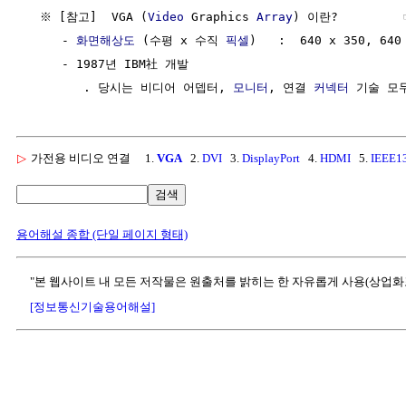
  ※ [참고]  VGA (
Video
 Graphics 
Array
) 이란?         
     - 
화면해상도
 (수평 x 수직 
픽셀
)   :  640 x 350, 640 
     - 1987년 IBM社 개발

        . 당시는 비디어 어뎁터, 
모니터
, 연결 
커넥터
▷
가전용 비디오 연결
1.
VGA
2.
DVI
3.
DisplayPort
4.
HDMI
5.
IEEE1
검색
용어해설 종합 (단일 페이지 형태)
"본 웹사이트 내 모든 저작물은 원출처를 밝히는 한 자유롭게 사용(상업화
[정보통신기술용어해설]