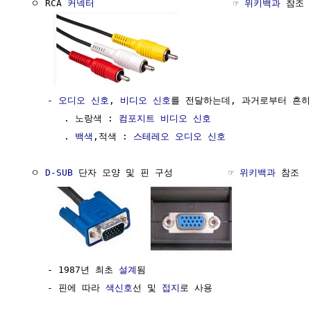
  ㅇ RCA 
커넥터
                         ☞ 
위키백과
 참조

     - 
오디오 신호
, 
비디오 신호
를 전달하는데, 과거로부터 흔히 
        . 노랑색 : 
컴포지트 비디오 신호
        . 
백색
,적색 : 
스테레오
오디오 신호
  ㅇ 
D-SUB
 단자 모양 및 핀 구성          ☞ 
위키백과
 참조

     - 1987년 최초 
설계
됨

     - 핀에 따라 
색신호
선 및 
접지
로 사용
