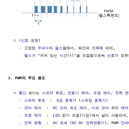
  ㅇ (
신호
 표현)

     - 고정된 
주파수
의 
펄스
열에서, 싸인파 
진폭
에 따라, 

펄스
가 "켜져 있는 
시간
(τ)"을 조절함으로써 
신호
가 표현됨
2. PWM의 주요 용도
  ㅇ 
통신
 보다는 
스위치
회로
, 
전동기 제어
, 
조명
제어
, 
전력 변
     - 
스위치
회로
  :  
D급 증폭기
 (
스위칭
증폭기
)

     - 
모터 제어
  :  
DC 모터
속도
제어
, 
서보 모터
 위치 
제어
     - 
조명
제어
  :  
LED
 밝기 조절(디밍)에서 널리 사용되며,
     - 
전력 변환
  :  
DC 초퍼
 (
DC-DC 전력변환
기), PWM 
인버