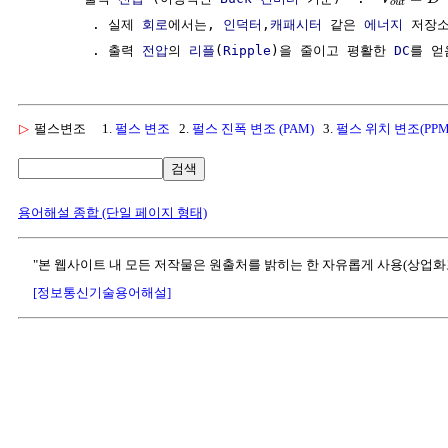
o
u
t
        . 실제 
회로
에서는, 
인덕터
,
캐패시터
 같은 
에너지
 저장소
        . 출력 
전압
의 
리플
(
Ripple
)을 줄이고 평활한 
DC
▷
펄스변조
1.
펄스 변조
2.
펄스 진폭 변조 (PAM)
3.
펄스 위치 변조(PPM
검색
용어해설 종합 (단일 페이지 형태)
"본 웹사이트 내 모든 저작물은 원출처를 밝히는 한 자유롭게 사용(상업화
[정보통신기술용어해설]