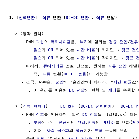
3. [
전력변환
]  
직류
 변환 (
DC-DC 변환
 : 
직류
 변압)
  ㅇ (동작 원리)

     - PWM 
파형
의 
듀티사이클
은, 
부하
에 걸리는 
평균
전압
/
전류
        . 
펄스
가 
ON
 되어 있는 
시간
비율
이 커지면 → 
평균
전
        . 
펄스
가 
ON
 되어 있는 
시간
비율
이 작아지면 → 
평균
     - 따라서, 
듀티사이클
 조절 만으로, 원하는 
직류
전압
 레벨
        . 즉, 
직류
 변환(
DC-DC 변환
)이 가능함

     - 결국, PWM은, 
전압
의 "순간값"이 아니라, "
시간 평균
값"
        . 이 원리를 이용해 
DC
전압
의 변환 및 
제어
를 수행할 
  ㅇ (
직류
변환기
)  :  
DC 초퍼
 (
DC-DC 전력변환
기, 
DC-DC 
     - PWM 
신호
를 이용하여, 입력 
DC
전압
을 강압(Buck) 또는
        . 
부하
에 주는 
평균
적인 
전압
,
전류
의 
비(比)
를 변화(
제
        . 이때, 
사각 펄스파
의 
평균
치가 
부하
 구동에 쓰임

=
⋅
     - 출력 
전압
 (이상적인 
Buck 컨버터
 기준)  :  
V
D