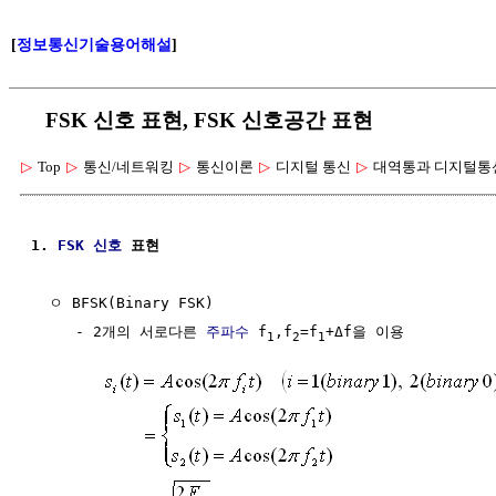
[
정보통신기술용어해설
]
FSK 신호 표현, FSK 신호공간 표현
▷
Top
▷
통신/네트워킹
▷
통신이론
▷
디지털 통신
▷
대역통과 디지털통신(A
1. 
FSK
신호
 표현
  ㅇ BFSK(Binary FSK)

     - 2개의 서로다른 
주파수
 f
,f
=f
+Δf을 이용

1
2
1