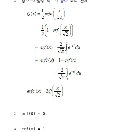
  ㅇ `상보오차함수`와 `
Q 함수
`와의 관계

  ㅇ  erf(0) = 0
