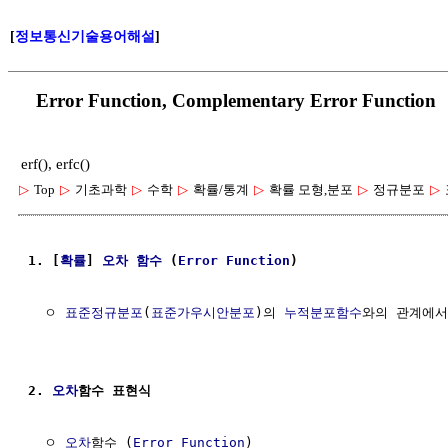
[
정보통신기술용어해설
]
Error Function, Complementary Error 
erf(), erfc()
▷
Top
▷
기초과학
▷
수학
▷
확률/통계
▷
확률 모형,분포
▷
정규분포
▷
1. [
확률
] 
오차
함수
 (
Error
Function
)
  ㅇ 
표준정규분포
(
표준가우시안분포
)의 
누적분포함수
와의 관계에서
2. 
오차
함수 표현식
  ㅇ 
오차
함수 (
Error
Function
)
