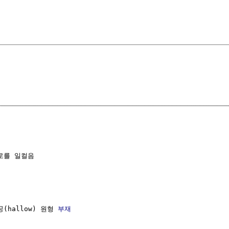
를 일컬음

(hallow) 원형 
부재