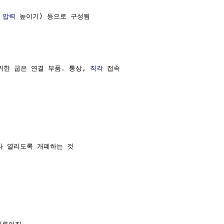
압력
 높이기) 등으로 구성됨

위한 굽은 연결 부품. 통상, 
직각
 접속



거나 열리도록 개폐하는 것
