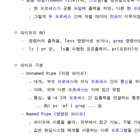
     - 공통 
파일
(common file)(즉, 
스트림
)을 공유함으로써 이
        . 한 
프로세스
가 공통 
파일
에 출력을 하면, 다른 한 
프
        . 그렇게 두 
프로세스
 간에 직렬 데이타 
전송
이 이루어짐
  ㅇ 파이프의 例)

     -  명령어의 출력을, less 명령어로 보거나, 
grep
 명령어
     -  
ls
 | pr 은,  
ls
를 수행한 표준출력이, pr(프린터)의
  ㅇ 파이프 구분

     - Unnamed Pipe (익명 파이프)

        . 대개, 부모 
프로세스
와 자식 
프로세스
 간의 
통신
을 위
        . 이때, 외부 다른 
프로세스
는 이에 접근 못함

        . 통상, 
쉘
 내 2개 
프로세스
 간 입출력을 연결하는 통로
           .. 例) 
ps
 -ef | 
grep
 ... 등

     - 
Named Pipe
 (
명명된 파이프
)

        . 파이프에 이름을 붙여, 외부에서 접근 가능, 구별 가
        . 같은 
화일시스템
 체계를 사용하는 다른 
프로그램
들 간