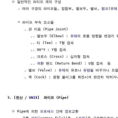
  ㅇ 일반적인 파이프 계의 구성

     - 여러 구경의 파이프들, 접합부, 엘보우, 밸브, 
펌프
(
유체
     * 파이프 부속 요소들

        . 관 이음 (Pipe Joint)  

           .. 엘보우 (Elbow) : 
유체
의 흐름 방향을 변경키 
           .. 티 (Tee) : T형 접속

           .. 90°Y : Y형 접속 

           .. 크로스 (Cross) : 십자형 접속

           .. 
귀환
 밴드 (Return Bend) : U형 접속  등

        . 밸브 (Valve) : 
유체
의 유로나 
유량
을 바꾸거나 조절
        . 콕 (Cock) : 원형 플러그를 회전시켜 완전히 막히
3. [전산 / 
UNIX
]  파이프 (Pipe)
  ㅇ Pipe에 의한 
프로세스
 간에 
정보
교환 
