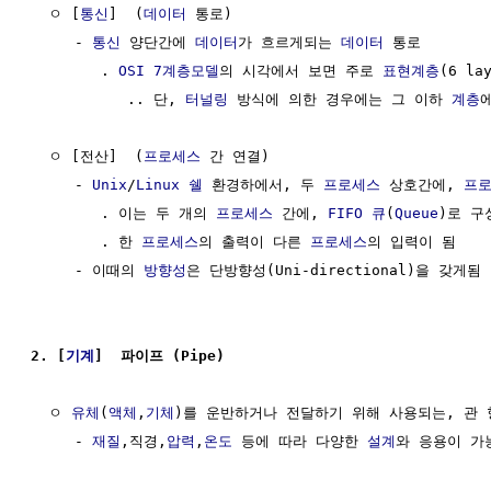
  ㅇ [
통신
]  (
데이터
 통로)

     - 
통신
 양단간에 
데이터
가 흐르게되는 
데이터
 통로  

        . 
OSI 7계층모델
의 시각에서 보면 주로 
표현계층
(6 la
           .. 단, 
터널링
 방식에 의한 경우에는 그 이하 
계층
  ㅇ [전산]  (
프로세스
 간 연결)

     - 
Unix
/
Linux
쉘
 환경하에서, 두 
프로세스
 상호간에, 
프로
        . 이는 두 개의 
프로세스
 간에, 
FIFO
큐
(
Queue
)로 구
        . 한 
프로세스
의 출력이 다른 
프로세스
의 입력이 됨  

     - 이때의 
방향성
은 단방향성(Uni-directional)을 갖게됨

2. [
기계
]  파이프 (Pipe)
  ㅇ 
유체
(
액체
,
기체
)를 운반하거나 전달하기 위해 사용되는, 관 
     - 
재질
,직경,
압력
,
온도
 등에 따라 다양한 
설계
와 응용이 가능