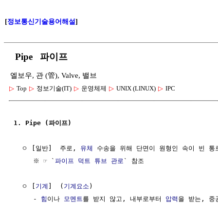
[
정보통신기술용어해설
]
Pipe 파이프
엘보우, 관 (管), Valve, 밸브
▷
Top
▷
정보기술(IT)
▷
운영체제
▷
UNIX (LINUX)
▷
IPC
1. Pipe (파이프)
  ㅇ [일반]  주로, 
유체
 수송을 위해 단면이 원형인 속이 빈 통로
     ※ ☞ `
파이프 덕트 튜브 관로
` 참조

  ㅇ [
기계
]  (
기계요소
)

     - 
힘
이나 
모멘트
를 받지 않고, 내부로부터 
압력
을 받는, 중공