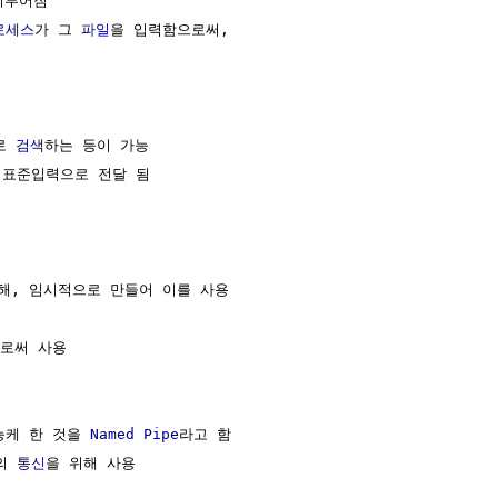
루어짐

로세스
가 그 
파일
을 입력함으로써,



로 
검색
하는 등이 가능

 표준입력으로 전달 됨

해, 임시적으로 만들어 이를 사용

로써 사용

능케 한 것을 
Named Pipe
라고 함

의 
통신