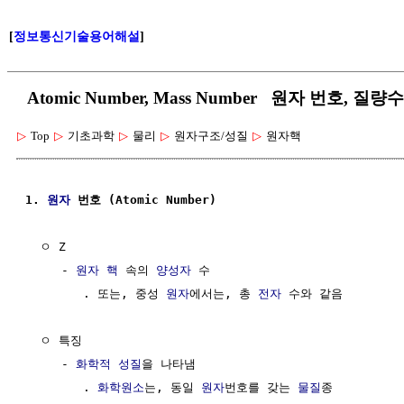
[
정보통신기술용어해설
]
Atomic Number, Mass Number 원자 번호, 질
▷
Top
▷
기초과학
▷
물리
▷
원자구조/성질
▷
원자핵
1. 
원자
 번호 (Atomic Number)
  ㅇ Z

     - 
원자 핵
 속의 
양성자
 수

        . 또는, 중성 
원자
에서는, 총 
전자
 수와 같음

  ㅇ 특징

     - 
화학적 성질
을 나타냄

        . 
화학원소
는, 동일 
원자
번호를 갖는 
물질
종
