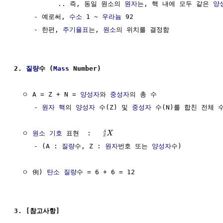
           .. 즉, 동일 원소의 
원자
는, 핵 내에 모두 같은 
양
     - 예로써, 
수소
 1 ~ 
우라늄
 92

     - 한편, 
주기율표
는, 
원소
의 위치를 결정함

2. 
질량
수 (
Mass
 Number)
  ㅇ A = Z + N = 
양성자
와 
중성자
의 총 수

     - 
원자 핵
의 
양성자
 수(Z) 및 
중성자
 수(N)를 합친 전체 수
  ㅇ 
원소 기호
 표현  :   
A
X
Z
     - (A : 
질량
수, Z : 
원자
번호 또는 
양성자
수)

  ㅇ 例) 
탄소
질량
수 = 6 + 6 = 12

3. [참고사항]