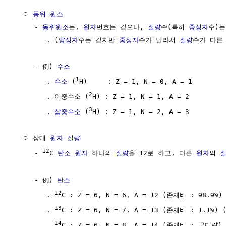
  ㅇ 
동위 원소
     - 
동위원소
는, 
원자
번호는 같으나, 
질량
수(특히 
중성자
수)는
        . (
양성자
수는 같지만 
중성자
수가 달라서 
질량
수가 다른 
     - 例) 
수소
1
        . 
수소
 (
H)     : Z = 1, N = 0, A = 1 

2
        . 이중수소 (
H) : Z = 1, N = 1, A = 2

3
        . 
삼중수소
 (
H) : Z = 1, N = 2, A = 3

  ㅇ 상대 
원자 질량
12
     - 
C 
탄소
원자
 하나의 
질량
을 12로 하고, 다른 
원자
의 
     - 例) 
탄소
12
        . 
C : Z = 6, N = 6, A = 12 (존재비 : 98.9%)
13
        . 
C : Z = 6, N = 7, A = 13 (존재비 : 1.1%) 
14
        . 
C : Z = 6, N = 8, A = 14 (존재비 : 극미량)