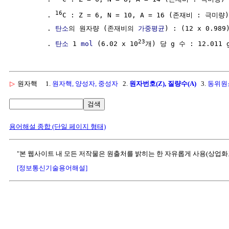
16
        . 
C : Z = 6, N = 10, A = 16 (존재비 : 극미량
        . 
탄소
의 원자량 (존재비의 
가중평균
) : (12 x 0.989)
23
        . 
탄소
 1 
mol
 (6.02 x 10
▷
원자핵
1.
원자핵, 양성자, 중성자
2.
원자번호(Z), 질량수(A)
3.
동위원
검색
용어해설 종합 (단일 페이지 형태)
"본 웹사이트 내 모든 저작물은 원출처를 밝히는 한 자유롭게 사용(상업화
[정보통신기술용어해설]