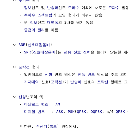
  ㅇ 
주파수
 형태

     - 
정보
신호 및 
반송파
신호 
주파수
 이외에 새로운 
주파수
 발
     - 
주파수
스펙트럼
의 모양 형태가 바뀌지 않음

     - 원 
정보
신호 
대역폭
의 2배를 넘지 않음

     - 
중첩의 원리
를 따름

  ㅇ 
SNR
(
신호대잡음비
)

     - 
SNR
(
신호대잡음비
)는 
전송
신호 전력
을 늘리지 않는한 개
  ㅇ 
포락선
 형태

     - 일반적으로 
선형
 변조 방식은 
진폭 변조
 방식을 주로 의미

     - 
기저대역
 신호(
포락선
)가 
반송파
 신호의 
포락선
 형태로 그
  ㅇ 
선형
변조의 例 

     - 
아날로그 변조
 : 
AM
     - 
디지털 변조
   : 
ASK
, 
PSK
(
QPSK
, 
OQPSK
, π/4 
QPSK
 
     * 한편, 
수신기
(
복조
) 관점에서,
