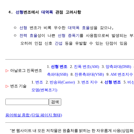
4. 
선형
변조에서 
대역폭
 관점 고려사항
  ㅇ 
선형
 변조가 비록 우수한 
대역폭 효율
성을 갖으나, 

  ㅇ 
전력 효율
성이 나쁜 
선형
증폭기
를 사용함으로써 발생되는 부
     오히려 인접 신호 
간섭
1.
선형 변조
2.
진폭 변조(AM)
3.
양측파대(DSB)
▷
아날로그 진폭변조
측파대(SSB)
8.
잔류측파대(VSB)
9.
AM 변조지수
1.
변조
2.
반송파(Carrier)
3.
변조 지수
4.
선형 변조
5.
비
▷
변조 기술
모뎀(변복조기)
검색
용어해설 종합 (단일 페이지 형태)
"본 웹사이트 내 모든 저작물은 원출처를 밝히는 한 자유롭게 사용(상업화