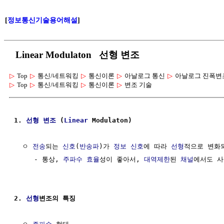
[
정보통신기술용어해설
]
Linear Modulaton 선형 변조
▷
Top
▷
통신/네트워킹
▷
통신이론
▷
아날로그 통신
▷
아날로그 진폭변
▷
Top
▷
통신/네트워킹
▷
통신이론
▷
변조 기술
1. 
선형
변조
 (
Linear
 Modulaton)
  ㅇ 
전송
되는 
신호
(
반송파
)가 
정보
신호
에 따라 
선형
적으로 변화
     - 통상, 
주파수 효율
성이 좋아서, 
대역제한
된 
채널
에서도 사
2. 
선형
변조의 특징