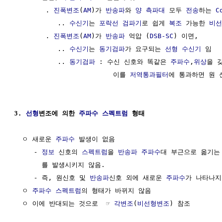
        . 
진폭변조
(
AM
)가 
반송파
와 
양 측파대
 모두 
전송
하는 
C
           .. 
수신기
는 
포락선 검파기
로 쉽게 
복조
 가능한 
비선
        . 
진폭변조
(
AM
)가 
반송파
 억압 (
DSB-SC
) 이면,

           .. 
수신기
는 
동기검파
가 요구되는 
선형
수신기
 임

           .. 
동기검파
 : 수신 신호와 똑같은 
주파수
,
위상
을 
                         이를 
저역통과필터
에 통과하면 원 
3. 
선형
변조에 의한 
주파수
스펙트럼
 형태
  ㅇ 새로운 
주파수
 발생이 없음

     - 
정보
 신호의 
스펙트럼
을 
반송파 주파수
대 부근으로 옮기는
       를 발생시키지 않음. 

     - 즉, 원신호 및 
반송파
신호 외에 새로운 
주파수
가 나타나지 
  ㅇ 
주파수
스펙트럼
의 형태가 바뀌지 않음

  ㅇ 이에 반대되는 것으로  ☞ 
각변조
(
비선형변조
) 참조
