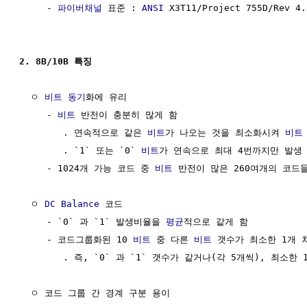
     - 
파이버채널
 표준 : 
ANSI
 X3T11/Project 755D/Rev 4.3
2. 8B/10B 특징
  ㅇ 
비트 동기
화에 유리

     - 
비트
 반전이 충분히 많게 함

        . 연속적으로 같은 
비트
가 나오는 것을 최소화시켜 
비트
        . `1` 또는 `0` 
비트
가 연속으로 최대 4번까지만 발생 
     - 1024개 가능 코드 중 
비트
 반전이 많은 260여개의 코드
  ㅇ 
DC Balance
 코드

     - `0` 과 `1` 발생비율을 
평균
적으로 같게 함

     - 코드그룹화된 10 
비트
 중 다른 
비트
 갯수가 최소한 1개 
        . 즉, `0` 과 `1` 갯수가 같거나(각 5개씩), 최소한 
  ㅇ 코드 그룹 간 경계 구분 용이
