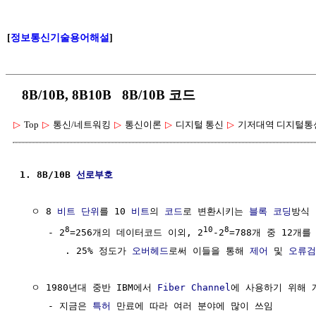
[
정보통신기술용어해설
]
8B/10B, 8B10B 8B/10B 코드
▷
Top
▷
통신/네트워킹
▷
통신이론
▷
디지털 통신
▷
기저대역 디지털통
1. 8B/10B 
선로부호
  ㅇ 8 
비트
단위
를 10 
비트
의 
코드
로 변환시키는 
블록 코딩
방식

8
10
8
     - 2
=256개의 데이터코드 이외, 2
-2
=788개 중 12개를
        . 25% 정도가 
오버헤드
로써 이들을 통해 
제어
 및 
오류검
  ㅇ 1980년대 중반 IBM에서 
Fiber Channel
에 사용하기 위해 
     - 지금은 
특허
 만료에 따라 여러 분야에 많이 쓰임
