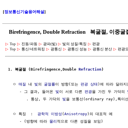
[
정보통신기술용어해설
]
Birefringence, Double Refraction 복굴절,
▷
Top
▷
진동/파동
▷
광파(빛)
▷
빛의 성질/특징
▷
편광
▷
Top
▷
통신/네트워킹
▷
광통신
▷
광통신 성능
▷
광통신 분산
▷
편광
1. 복굴절 (Birefringence,Double 
Refraction
)
  ㅇ 
매질
 내 
빛
의 
굴절률
이 방향(또는 
편광
상태
)에 따라 달라지
     - 그 결과, 들어온 
빛
이 서로 다른 
편광
을 가진 두 가닥의 
        . 통상, 두 가닥의 
빛
을 보통선(ordinary ray),특이선
  ㅇ 특징  :  
광학적 이방성
(
Anisotropy
)의 대표적 예

     - (방향에 따라 
물리
적으로 다른 성질을 보임)
