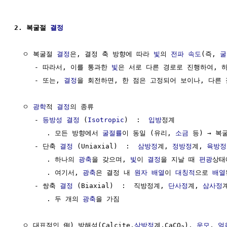
2. 복굴절 
결정
  ㅇ 복굴절 
결정
은, 결정 축 방향에 따라 
빛
의 
전파 속도
(즉, 
굴
     - 따라서, 이를 통과한 
빛
은 서로 다른 경로로 진행하여, 하
     - 또는, 
결정
을 회전하면, 한 점은 고정되어 보이나, 다른 
  ㅇ 
광학
적 
결정
의 종류

     - 
등방성
결정
 (
Isotropic
)  :  
입방
정계

        . 모든 방향에서 
굴절률
이 동일 (유리, 
소금
 등) → 복
     - 단축 
결정
 (Uniaxial)  :  
삼방정
계, 
정방정
계, 
육방정
        . 하나의 
광축
을 갖으며, 
빛
이 
결정
을 지날 때 
편광
상태
        . 여기서, 
광축
은 결정 내 
원자
배열
이 
대칭적
으로 
배열
     - 쌍축 
결정
 (Biaxial)  :  직방정계, 
단사정
계, 
삼사정
계
        . 두 개의 
광축
을 가짐

  ㅇ 대표적인 例) 방해석(Calcite,
삼방정
계,CaCO
), 
운모
, 
얼