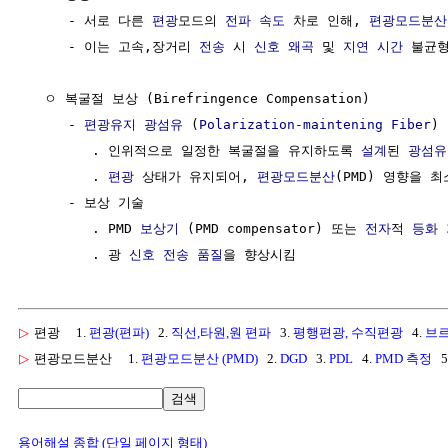
     - 서로 다른 
편광
모드의 
전파 속도
 차로 인해, 
편광모드분산
     - 이는 고속,장거리 
전송
 시 
신호
왜곡
 및 
지연
시간
 불균형
  ㅇ 복굴절 보상 (Birefringence Compensation)

     - 
편광유지 광섬유
 (
Polarization-maintening Fiber
)

        . 인위적으로 일정한 복굴절을 유지하도록 
설계
된 
광섬유
        . 
편광
 상태가 유지되어, 
편광모드분산
(PMD) 영향을 최
     - 보상 기술

        . PMD 
보상기
 (PMD compensator) 또는 
전자
적 
등화
        . 광 
신호
전송
품질
▷
편광
1.
편광(편파)
2.
직선,타원,원 편파
3.
평행편광, 수직편광
4.
브르
▷
편광모드분산
1.
편광모드분산 (PMD)
2.
DGD
3.
PDL
4.
PMD 측정
5
검색
용어해설 종합 (단일 페이지 형태)