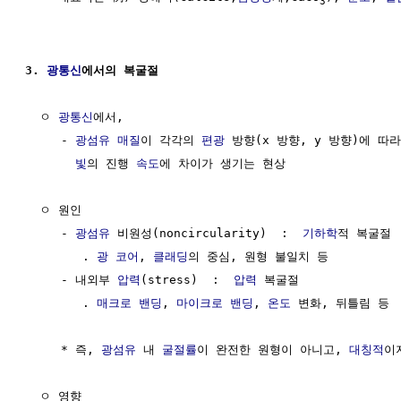
3
3. 
광통신
에서의 복굴절
  ㅇ 
광통신
에서,

     - 
광섬유
매질
이 각각의 
편광
 방향(x 방향, y 방향)에 따라
빛
의 진행 
속도
에 차이가 생기는 현상

  ㅇ 원인 

     - 
광섬유
 비원성(noncircularity)  :  
기하학
적 복굴절

        . 
광 코어
, 
클래딩
의 중심, 원형 불일치 등

     - 내외부 
압력
(stress)  :  
압력
 복굴절

        . 
매크로 밴딩
, 
마이크로 밴딩
, 
온도
 변화, 뒤틀림 등

     * 즉, 
광섬유
 내 
굴절률
이 완전한 원형이 아니고, 
대칭적
이
  ㅇ 영향 
